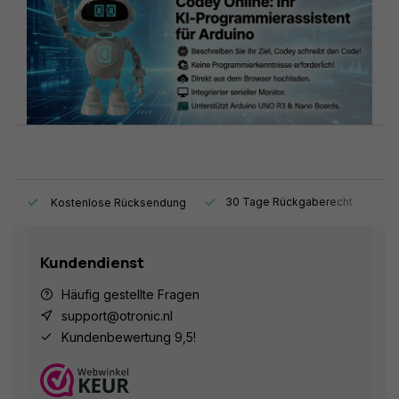
t.
30 Tage Rückgaberecht
1
Kostenlose Rücksendung
Kundendienst
Häufig gestellte Fragen
support@otronic.nl
Kundenbewertung 9,5!