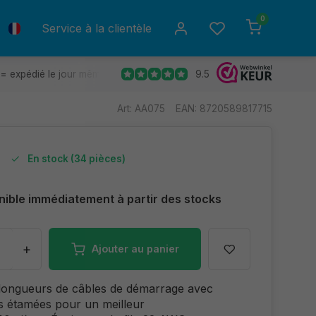
0
Service à la clientèle
9.5
= expédié le jour même.
Retours gratuits
30 jours de déla
Art: AA075
EAN: 8720589817715
En stock (34 pièces)
nible immédiatement à partir des stocks
+
Ajouter au panier
 longueurs de câbles de démarrage avec
s étamées pour un meilleur