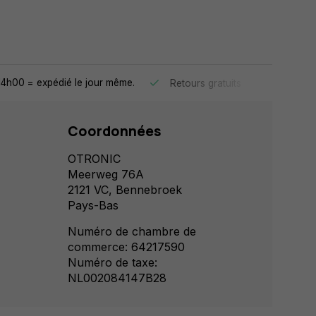
4h00 = expédié le jour même.
30 jours 
Retours gratuits
Coordonnées
OTRONIC
Meerweg 76A
2121 VC, Bennebroek
Pays-Bas
Numéro de chambre de
commerce: 64217590
Numéro de taxe:
NL002084147B28