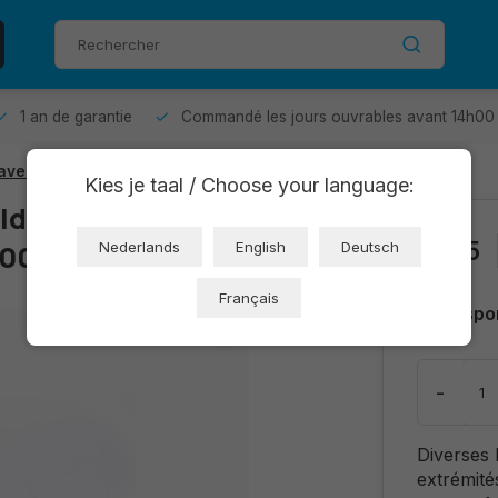
1 an de garantie
Commandé les jours ouvrables avant 14h00 
avec boîte de rangement
Kies je taal / Choose your language:
ld Breadboard
€2,15
5005)
Nederlands
English
Deutsch
Français
Dispo
-
Diverses
extrémité