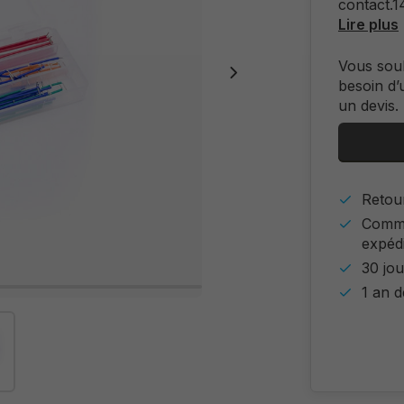
contact.1
Lire plus
Vous sou
besoin d’
un devis.
Retour
Comma
expéd
30 jou
1 an d