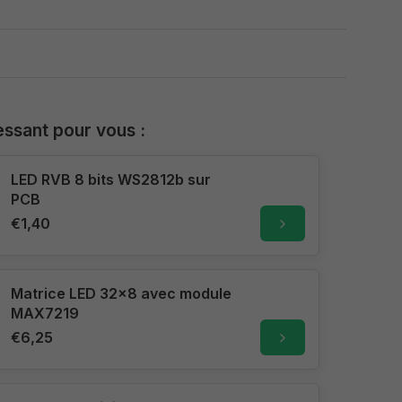
essant pour vous :
LED RVB 8 bits WS2812b sur
PCB
€1,40
Matrice LED 32x8 avec module
MAX7219
€6,25