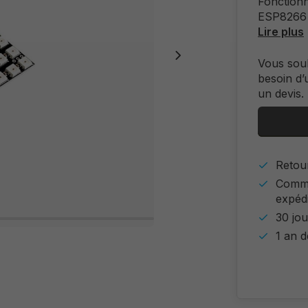
Fonctionn
ESP8266 
Lire plus
Vous sou
besoin d’
un devis.
Retour
Comma
expéd
30 jou
1 an d