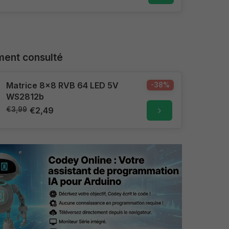
ent consulté
Matrice 8x8 RVB 64 LED 5V
-38%
WS2812b
€3,99
€2,49