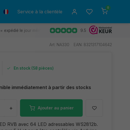
0
Service à la clientèle
9.5
= expédié le jour même.
Retours gratuits
30 jours de déla
Art: NA330
EAN: 8321317104642
En stock (58 pièces)
nible immédiatement à partir des stocks
+
Ajouter au panier
LED RVB avec 64 LED adressables WS2812b.