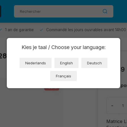
1 an de garantie
Commandé les jours ouvrables avant 14h00 
Kies je taal / Choose your language:
2812b (OT2371-
€3,99
Nederlands
English
Deutsch
€2,49
Français
Dispo
-38%
-
Matrice 