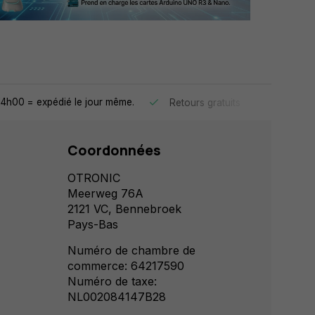
4h00 = expédié le jour même.
30 jours 
Retours gratuits
Coordonnées
OTRONIC
Meerweg 76A
2121 VC, Bennebroek
Pays-Bas
Numéro de chambre de
commerce: 64217590
Numéro de taxe:
NL002084147B28