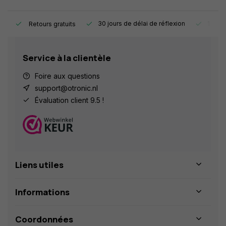
e.
30 jours de délai de réflexion
1 an d
Retours gratuits
Service à la clientèle
Foire aux questions
support@otronic.nl
Évaluation client 9.5 !
Liens utiles
Informations
Coordonnées