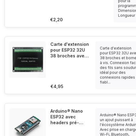
pour la
programm
Dimensio
Longueur :
€2,20
Carte d'extension
Carte d'extension
pour ESP32 32U
pour ESP32 32U av
38 broches avec
38 broches et born
bornes à vis
à vis. Connexion fac
des fils sans soudur
idéal pour des
connexions rapides 
fiabl...
€4,95
Arduino® Nano
Arduino® Nano ESP3
ESP32 avec
un ajout puissant à
headers pré-
l'écosystème Ardui
soudés
Avec prise en charg
Wi-Fi, Bluetooth,