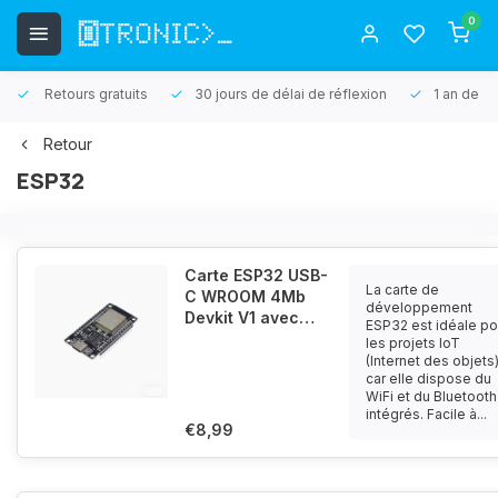
0
Retours gratuits
30 jours de délai de réflexion
1 an de ga
Retour
ESP32
Carte ESP32 USB-
La carte de
C WROOM 4Mb
développement
Devkit V1 avec
ESP32 est idéale po
WiFi Bluetooth et
les projets IoT
processeur Dual
(Internet des objets
car elle dispose du
Core
WiFi et du Bluetooth
intégrés. Facile à...
€8,99