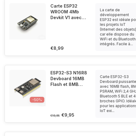
Carte ESP32
La carte de
WROOM 4Mb
développement
Devkit V1 avec
ESP32 est idéale po
WiFi Bluetooth et
les projets IoT
processeur Dual
(Internet des objets
car elle dispose du
Core
WiFi et du Bluetooth
intégrés. Facile à...
€8,99
ESP32-S3 N16R8
Carte ESP32-S3
Devboard 16MB
Devboard puissant
Flash et 8MB
avec 16MB flash, 8
PSRAM
PSRAM, WiFi 2,4 GH
Bluetooth 5 BLE et 
-50%
broches GPIO. Idéal
pour les application
IoT exi...
€9,95
€19,95