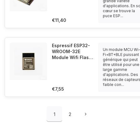
Bluetooth
grande variété
d'applications. En s
cœur se trouve la
puce ESP...
€11,40
Espressif ESP32-
Un module MCU Wi
WROOM-32E
Fi+BT+BLE puissant 
Module Wifi Flash
générique qui peut
4M 32Mbit avec
être utilisé pour une
Antenne Intégrée
large gamme
d'applications. Des
réseaux de capteurs
faible con...
€7,55
1
2