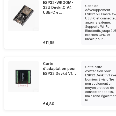
ESP32-WROOM-
Carte de
32U DevkitC V4
développement
USB-C et
ESP32 puissante av
connexion
USB-C et connecteu
antenne externe
antenne externe.
Supporte Wi-Fi,
(ipex)
Bluetooth, jusqu'à 2
broches GPIO et
idéale pour ...
€11,95
Carte
Cette carte
d'adaptation pour
d'extension pour
ESP32 Devkit V1
ESP32 Devkit V1 av
avec borniers à
borniers à vis offre
vis.
non seulement un
moyen pratique de
connecter des fils,
mais rend égalemen
le...
€4,80