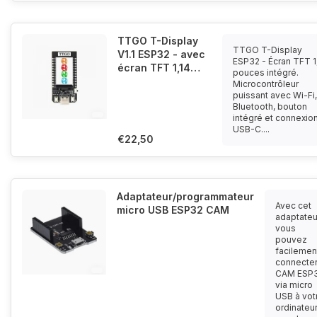
TTGO T-Display
TTGO T-Display
V1.1 ESP32 - avec
ESP32 - Écran TFT 1
écran TFT 1,14
pouces intégré.
pouces
Microcontrôleur
puissant avec Wi-Fi,
Bluetooth, bouton
intégré et connexio
USB-C....
€22,50
Adaptateur/programmateur
Avec cet
micro USB ESP32 CAM
adaptateu
vous
pouvez
facilemen
connecter
CAM ESP
via micro
USB à vot
ordinateu