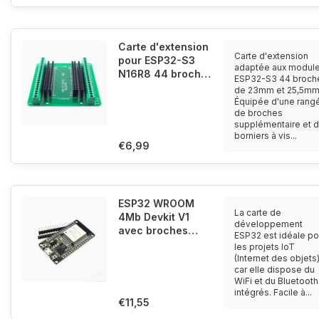
Carte d'extension
Carte d'extension
pour ESP32-S3
adaptée aux modul
N16R8 44 broches
ESP32-S3 44 broch
23mm et 25,5mm
de 23mm et 25,5mm
Équipée d'une rang
de broches
supplémentaire et 
borniers à vis...
€6,99
ESP32 WROOM
La carte de
4Mb Devkit V1
développement
avec broches
ESP32 est idéale po
d'en-tête
les projets IoT
séparées
(Internet des objets
car elle dispose du
WiFi et du Bluetooth
intégrés. Facile à...
€11,55