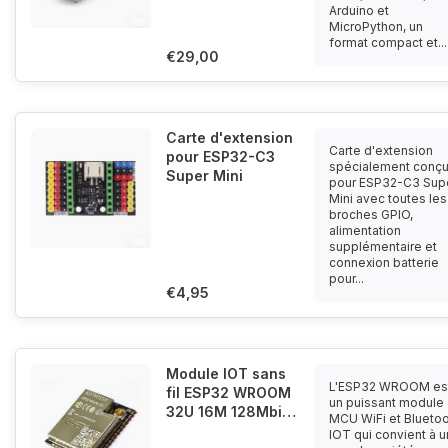
Arduino et
MicroPython, un
format compact et...
€29,00
Carte d'extension
Carte d'extension
pour ESP32-C3
spécialement conç
Super Mini
pour ESP32-C3 Sup
Mini avec toutes les
broches GPIO,
alimentation
supplémentaire et
connexion batterie
pour...
€4,95
Module IOT sans
L'ESP32 WROOM es
fil ESP32 WROOM
un puissant module
32U 16M 128Mbit
MCU WiFi et Blueto
Wifi, Flash,
IOT qui convient à 