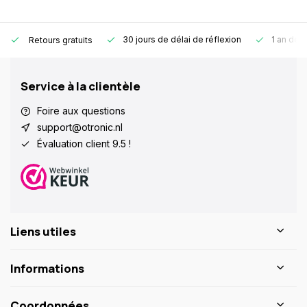
30 jours de délai de réflexion
1 an de g
Retours gratuits
Service à la clientèle
Foire aux questions
support@otronic.nl
Évaluation client 9.5 !
Liens utiles
Informations
Coordonnées