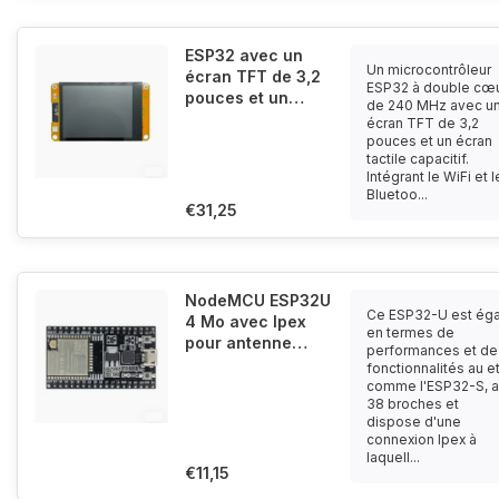
ESP32 avec un
Un microcontrôleur
écran TFT de 3,2
ESP32 à double cœ
pouces et un
de 240 MHz avec u
écran tactile
écran TFT de 3,2
capacitif sensible
pouces et un écran
tactile capacitif.
(+WiFi et
Intégrant le WiFi et l
Bluetooth)
Bluetoo...
€31,25
NodeMCU ESP32U
Ce ESP32-U est éga
4 Mo avec Ipex
en termes de
pour antenne
performances et de
externe
fonctionnalités au et
comme l'ESP32-S, a
38 broches et
dispose d'une
connexion Ipex à
laquell...
€11,15