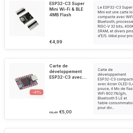
ESP32-C3 Super
Le ESP32-C3 Super
Mini Wi-Fi & BLE
Mini est une carte I
4MB Flash
compacte avec WiFi
Bluetooth, processe
RISC-V 32 bits, 400
SRAM, et divers pin
d’E/S. Idéal pour pro.
€4,99
Carte de
Carte de
développement
développement
ESP32-C3 avec
ESP32-C3 compact
mini écran OLED
avec écran OLED 0,
midi de 0,42
pouce, 4 Mo de flas
-41%
WiFi 802.11b/g/n,
pouce
Bluetooth 5 LE et
faible consommatio
pour div...
€5,00
€8,49