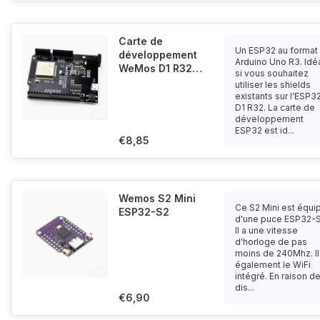
Carte de
Un ESP32 au format
développement
Arduino Uno R3. Idé
WeMos D1 R32
si vous souhaitez
ESP32 4Mb WiFi
utiliser les shields
Bluetooth Dual
existants sur l'ESP3
D1 R32. La carte de
Core format
développement
Arduino Uno R3
ESP32 est id...
€8,85
Wemos S2 Mini
Ce S2 Mini est équi
ESP32-S2
d'une puce ESP32-S
Il a une vitesse
d'horloge de pas
moins de 240Mhz. Il
également le WiFi
intégré. En raison de
dis...
€6,90