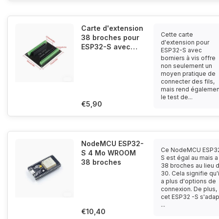
Carte d'extension
Cette carte
38 broches pour
d'extension pour
ESP32-S avec
ESP32-S avec
bornes à vis
borniers à vis offre
non seulement un
moyen pratique de
connecter des fils,
mais rend égalemen
le test de...
€5,90
NodeMCU ESP32-
Ce NodeMCU ESP3
S 4 Mo WROOM
S est égal au mais a
38 broches
38 broches au lieu 
30. Cela signifie qu'i
a plus d'options de
connexion. De plus,
cet ESP32 -S s'ada
...
€10,40