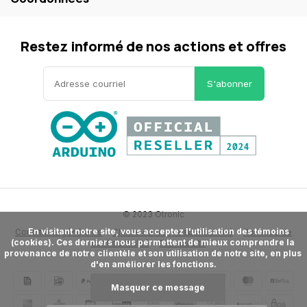
Restez informé de nos actions et offres
S'abonner
© 2023 Otronic
      En visitant notre site, vous acceptez l'utilisation des témoins 
Conditions générales
Clause de non-responsabilité
Politique de
(cookies). Ces derniers nous permettent de mieux comprendre la 
confidentialité
Plan du site
provenance de notre clientèle et son utilisation de notre site, en plus 
d'en améliorer les fonctions.

Masquer ce message