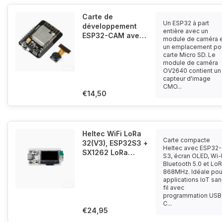
Carte de
Un ESP32 à part
développement
entière avec un
ESP32-CAM avec
module de caméra 
caméra, WiFi et
un emplacement po
Bluetooth
carte Micro SD. Le
module de caméra
OV2640 contient un
capteur d'image
CMO...
€14,50
Heltec WiFi LoRa
Carte compacte
32(V3), ESP32S3 +
Heltec avec ESP32-
SX1262 LoRa
S3, écran OLED, Wi-F
Node, Compatible
Bluetooth 5.0 et Lo
Meshtastic et
868MHz. Idéale pou
applications IoT sa
LoRaWAN
fil avec
programmation USB
C...
€24,95