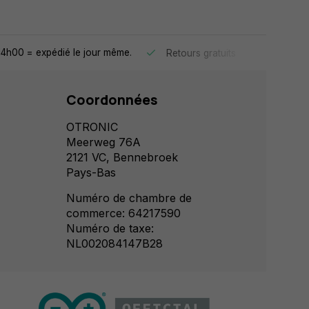
4h00 = expédié le jour même.
30 jours 
Retours gratuits
Coordonnées
OTRONIC
Meerweg 76A
2121 VC, Bennebroek
Pays-Bas
Numéro de chambre de
commerce: 64217590
Numéro de taxe:
NL002084147B28