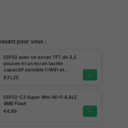
essant pour vous :
ESP32 avec un écran TFT de 3,2
pouces et un écran tactile
capacitif sensible (+WiFi et
Bluetooth)
€31,25
ESP32-C3 Super Mini Wi-Fi & BLE
4MB Flash
€4,99