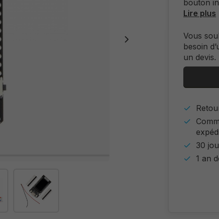
bouton i
Lire plus
Vous sou
besoin d’
un devis.
Retour
Comma
expéd
30 jou
1 an d