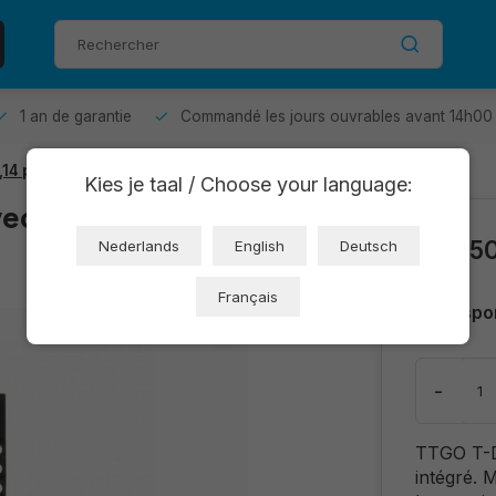
1 an de garantie
Commandé les jours ouvrables avant 14h00 
,14 pouces
Kies je taal / Choose your language:
ec écran TFT 1,14
€22,5
Nederlands
English
Deutsch
Français
Dispo
-
TTGO T-D
intégré. 