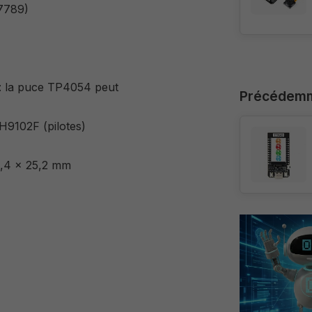
7789)
o : la puce TP4054 peut
Précédemm
H9102F (pilotes)
51,4 x 25,2 mm