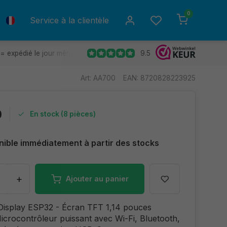
0
Service à la clientèle
9.5
= expédié le jour même.
Retours gratuits
30 jours de déla
Art: AA700
EAN: 8720828223925
0
En stock (8 pièces)
nible immédiatement à partir des stocks
+
Ajouter au panier
isplay ESP32 - Écran TFT 1,14 pouces
Microcontrôleur puissant avec Wi-Fi, Bluetooth,