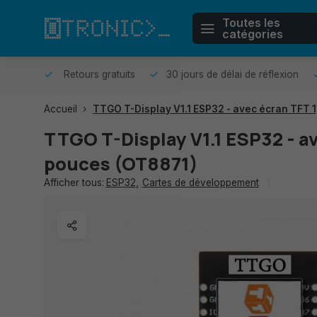
Toutes les
catégories
r même.
Retours gratuits
30 jours de délai de réflexion
Accueil
TTGO T-Display V1.1 ESP32 - avec écran TFT 1
TTGO T-Display V1.1 ESP32 - av
pouces (OT8871)
Afficher tous:
ESP32
,
Cartes de développement