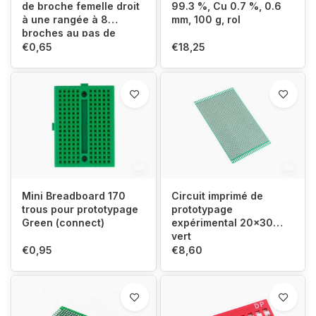
de broche femelle droit
99.3 %, Cu 0.7 %, 0.6
à une rangée à 8
mm, 100 g, rol
broches au pas de
2,54 mm - Empilable
€0,65
€18,25
Mini Breadboard 170
Circuit imprimé de
trous pour prototypage
prototypage
Green (connect)
expérimental 20x30
vert
€0,95
€8,60