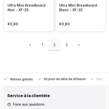
Ultra Mini Breadboard
Ultra Mini Breadboard
Noir - XF-25
Blanc - XF-25
€0,80
€0,80
1
2
3
30 jours de délai de réflexion
1 an de g
Retours gratuits
Service à la clientèle
Foire aux questions