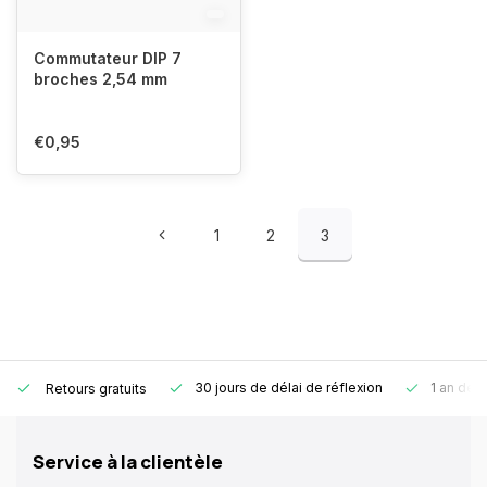
Commutateur DIP 7
broches 2,54 mm
€0,95
1
2
3
30 jours de délai de réflexion
1 an de g
Retours gratuits
Service à la clientèle