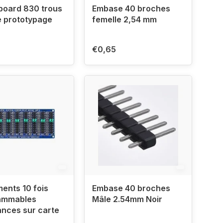
board 830 trous
Embase 40 broches
e prototypage
femelle 2,54 mm
€0,65
ents 10 fois
Embase 40 broches
ammables
Mâle 2.54mm Noir
ances sur carte