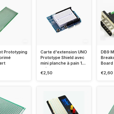
t Prototyping
Carte d'extension UNO
DB9 Ma
mprimé
Prototype Shield avec
Breako
ert
mini planche à pain 170
Board 
points
€2,50
€2,60