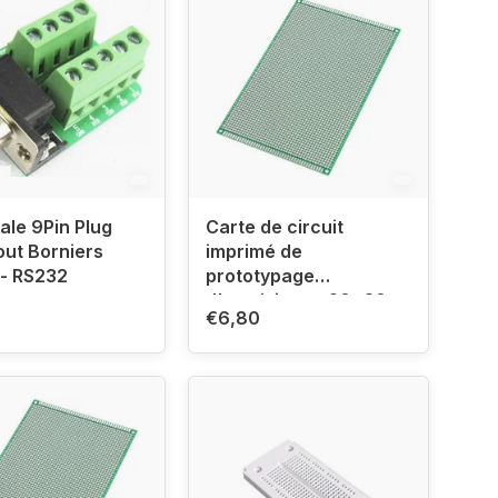
le 9Pin Plug
Carte de circuit
ut Borniers
imprimé de
- RS232
prototypage
d'expérience 20x30
€6,80
vert simple face