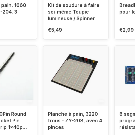
 pain, 1660
Kit de soudure à faire
Bread
Y-204, 3
soi-même Toupie
pour l
lumineuse / Spinner
€5,49
€2,99
0Pin Round
Planche à pain, 3220
8 segm
cket Pin
trous - ZY-208, avec 4
progr
rip 1x40p
pinces
résist