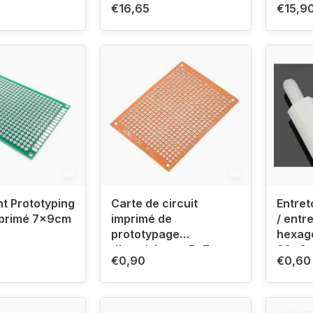
€16,65
€15,9
t Prototyping
Carte de circuit
Entret
mprimé 7x9cm
imprimé de
/ entr
prototypage
hexag
d'expérience 5x7cm
30x6
€0,90
€0,60