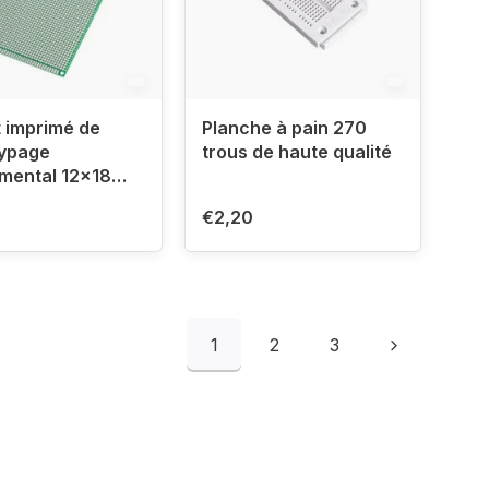
t imprimé de
Planche à pain 270
typage
trous de haute qualité
mental 12x18
€2,20
1
2
3