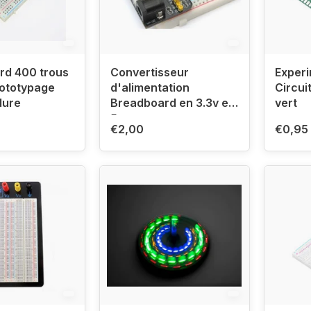
rd 400 trous
Convertisseur
Experi
rototypage
d'alimentation
Circui
dure
Breadboard en 3.3v et
vert
5v
€2,00
€0,95