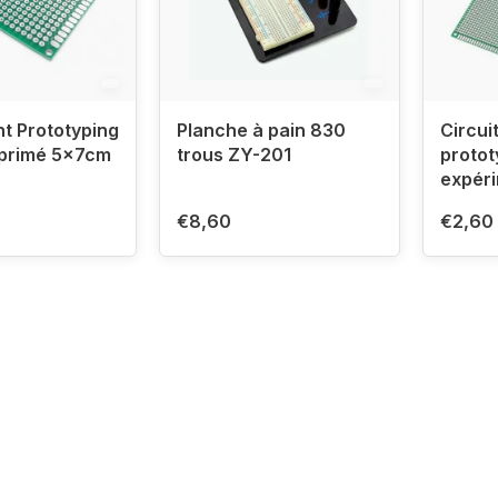
t Prototyping
Planche à pain 830
Circui
mprimé 5x7cm
trous ZY-201
proto
expéri
vert
€8,60
€2,60