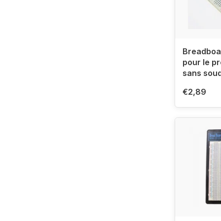
Breadboa
pour le p
sans sou
€2,89