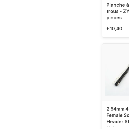
Planche à
trous - Z
pinces
€10,40
2.54mm 4
Female So
Header St
Noir