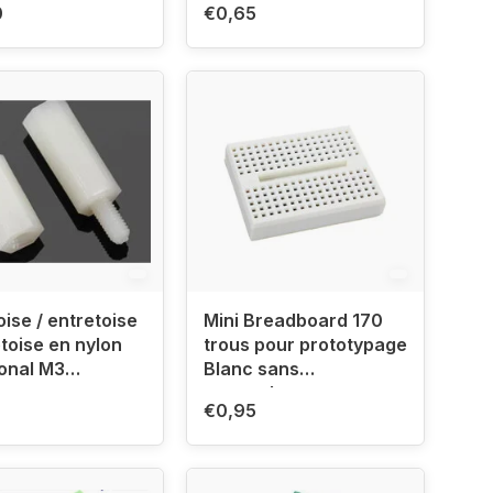
0
€0,65
oise / entretoise
Mini Breadboard 170
etoise en nylon
trous pour prototypage
onal M3
Blanc sans
mm
accouplement
€0,95