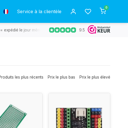
0
Service à la clientèle
9.5
= expédié le jour même.
Retours gratuits
30 jours de déla
Produits les plus récents
Prix le plus bas
Prix le plus élevé