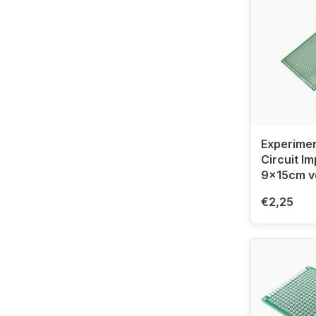
Experimen
Circuit I
9x15cm v
€2,25