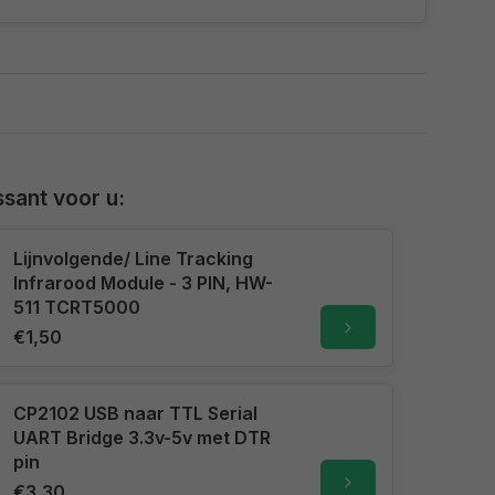
sant voor u:
Lijnvolgende/ Line Tracking
Infrarood Module - 3 PIN, HW-
511 TCRT5000
€1,50
CP2102 USB naar TTL Serial
UART Bridge 3.3v-5v met DTR
pin
€3,30