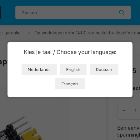
aar garantie
Op werkdagen vóór 14:00 uur besteld = dezelfde da
Kies je taal / Choose your language:
apter 3.3v-5v
€2,55
Nederlands
English
Deutsch
Français
Direc
-
Een eenv
spanning