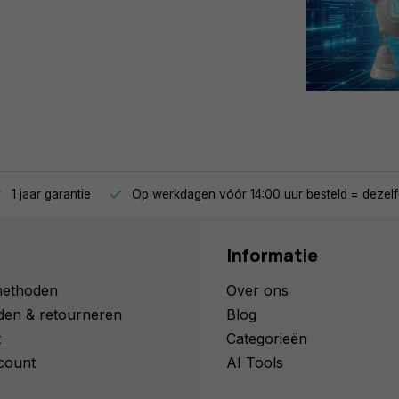
1 jaar garantie
Op werkdagen vóór 14:00 uur besteld = dezelf
Informatie
methoden
Over ons
den & retourneren
Blog
t
Categorieën
count
AI Tools