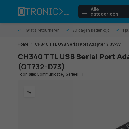
Alle
categorieën
n huis.
Gratis retourneren
30 dagen bedenktijd
1 j
Home
CH340 TTL USB Serial Port Adapter 3.3v-5v
CH340 TTL USB Serial Port Ad
(OT732-D73)
Toon alle:
Communicatie
,
Serieel