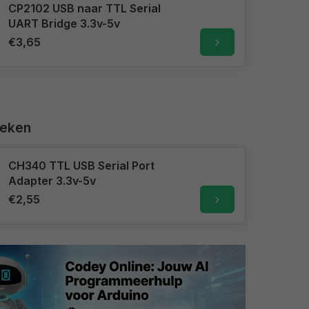
CP2102 USB naar TTL Serial
UART Bridge 3.3v-5v
€3,65
keken
CH340 TTL USB Serial Port
Adapter 3.3v-5v
€2,55