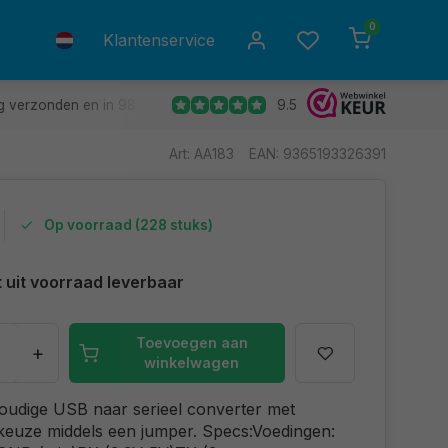
0
Klantenservice
9.5
g verzonden en in 98% van de gevallen de volgende dag in huis.
Art: AA183
EAN: 9365193326391
Op voorraad (228 stuks)
t uit voorraad leverbaar
Toevoegen aan
+
winkelwagen
oudige USB naar serieel converter met
keuze middels een jumper. Specs:Voedingen: