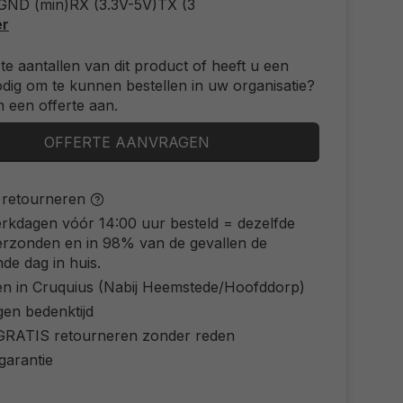
 GND (min)RX (3.3V-5V)TX (3
er
ote aantallen van dit product of heeft u een
odig om te kunnen bestellen in uw organisatie?
 een offerte aan.
OFFERTE AANVRAGEN
s retourneren
rkdagen vóór 14:00 uur besteld = dezelfde
erzonden en in 98% van de gevallen de
de dag in huis.
en in Cruquius (Nabij Heemstede/Hoofddorp)
gen bedenktijd
d GRATIS retourneren zonder reden
 garantie