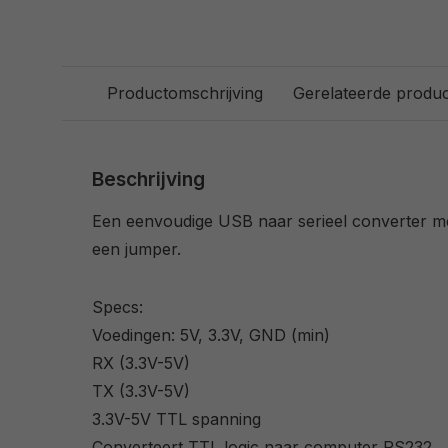
Productomschrijving
Gerelateerde produ
Beschrijving
Een eenvoudige USB naar serieel converter m
een jumper.
Specs:
Voedingen: 5V, 3.3V, GND (min)
RX (3.3V-5V)
TX (3.3V-5V)
3.3V-5V TTL spanning
Converteert TTL logic naar computer RS232