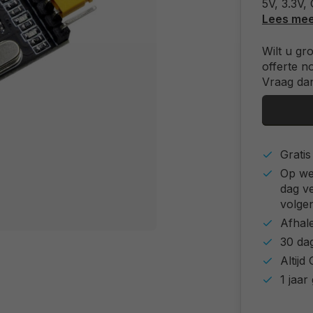
5V, 3.3V,
Lees me
Wilt u gr
offerte n
Vraag dan
Grati
Op we
dag v
volgen
Afhal
30 da
Altij
1 jaar