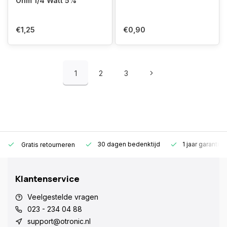
Ohm 1/4 Watt 5%
€1,25
€0,90
1
2
3
30 dagen bedenktijd
1 jaar garantie
Gratis retourneren
Klantenservice
Veelgestelde vragen
023 - 234 04 88
support@otronic.nl