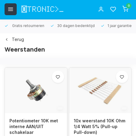
0
Gratis retourneren
30 dagen bedenktijd
1 jaar garantie
Terug
Weerstanden
Potentiometer 10K met
10x weerstand 10K Ohm
interne AAN/UIT
1/4 Watt 5% (Pull-up
schakelaar
Pull-down)