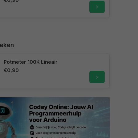
€0,90
keken
Potmeter 100K Lineair
€0,90