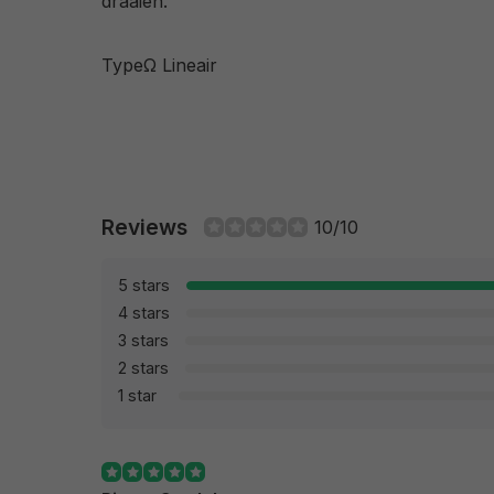
draaien.
TypeΩ Lineair
Reviews
10/10
5 stars
4 stars
3 stars
2 stars
1 star