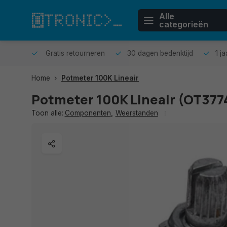
Alle
categorieën
n huis.
Gratis retourneren
30 dagen bedenktijd
1 j
Home
Potmeter 100K Lineair
Potmeter 100K Lineair (OT377
Toon alle:
Componenten
,
Weerstanden