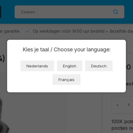
aar garantie
Op werkdagen vóór 14:00 uur besteld = dezelfde da
Kies je taal / Choose your language:
4)
€0,90
Nederlands
English
Deutsch
Français
Direc
-
100K pote
pootjes o