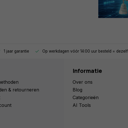
1 jaar garantie
Op werkdagen vóór 14:00 uur besteld = dezelf
Informatie
methoden
Over ons
den & retourneren
Blog
t
Categorieën
count
AI Tools