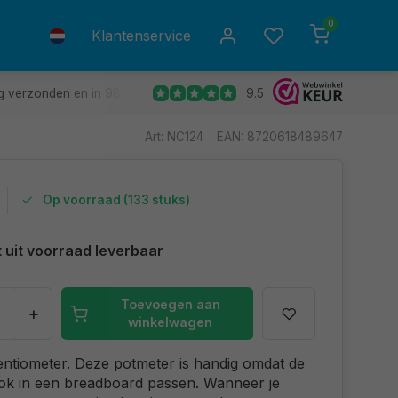
0
Klantenservice
9.5
g verzonden en in 98% van de gevallen de volgende dag in huis.
Art: NC124
EAN: 8720618489647
Op voorraad (133 stuks)
t uit voorraad leverbaar
Toevoegen aan
+
winkelwagen
ntiometer. Deze potmeter is handig omdat de
ok in een breadboard passen. Wanneer je