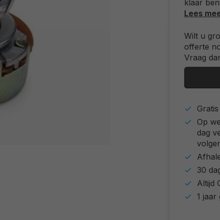
klaar ben
Lees me
Wilt u gr
offerte n
Vraag dan
Grati
Op we
dag v
volgen
Afhal
30 da
Altij
1 jaar