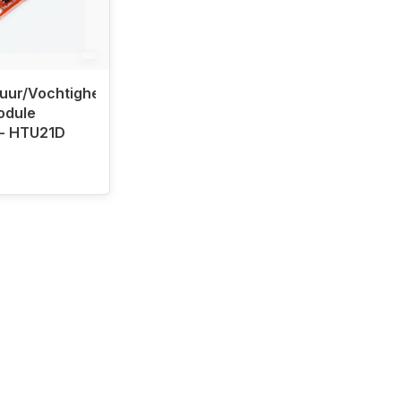
uur/Vochtigheid
odule
 - HTU21D