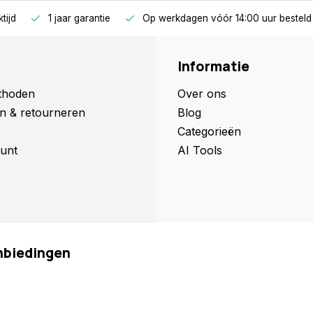
jaar garantie
Op werkdagen vóór 14:00 uur besteld = dezelfde d
Informatie
thoden
Over ons
n & retourneren
Blog
Categorieën
unt
AI Tools
anbiedingen