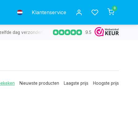
0
Klantenservice
9.5
g verzonden en in 98% van de gevallen de volgende dag in huis.
bekeken
Nieuwste producten
Laagste prijs
Hoogste prijs