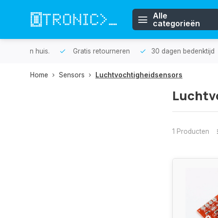
Alle
categorieën
n huis.
Gratis retourneren
30 dagen bedenktijd
1 j
Home
Sensors
Luchtvochtigheidsensors
Luchtv
1 Producten