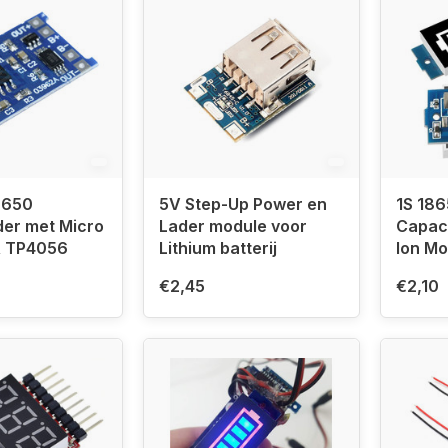
8650
5V Step-Up Power en
1S 186
ader met Micro
Lader module voor
Capaci
Usb 5V 1A TP4056
Lithium batterij
Ion Mo
€2,45
€2,10