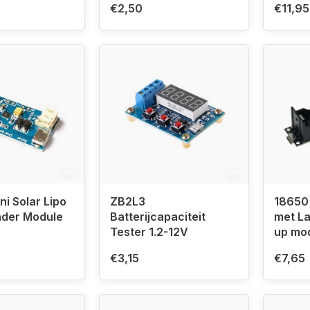
€2,50
€11,95
i Solar Lipo
ZB2L3
18650 
ader Module
Batterijcapaciteit
met La
Tester 1.2-12V
up mo
€3,15
€7,65