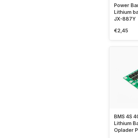
Power Ba
Lithium ba
JX-887Y
€2,45
BMS 4S 40
Lithium B
Oplader 