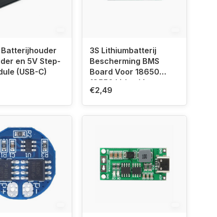
Batterijhouder
3S Lithiumbatterij
der en 5V Step-
Bescherming BMS
dule (USB-C)
Board Voor 18650
18550 Li-Ion Lipo
€2,49
Batterij 11.1V 12.6V 20A