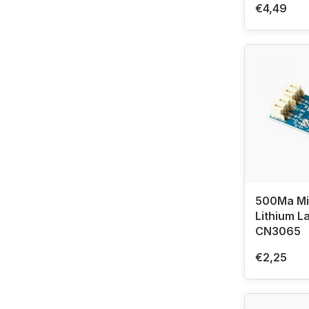
€4,49
500Ma Min
Lithium L
CN3065
€2,25