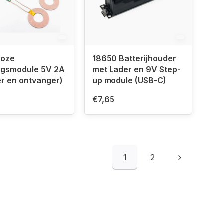
loze
18650 Batterijhouder
ngsmodule 5V 2A
met Lader en 9V Step-
r en ontvanger)
up module (USB-C)
5
€7,65
1
2