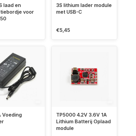
 laad en
3S lithium lader module
tiebordje voor
met USB-C
650
€5,45
A Voeding
TP5000 4.2V 3.6V 1A
er
Lithium Batterij Oplaad
module