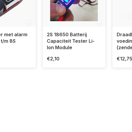
er met alarm
2S 18650 Batterij
Draad
 t/m 8S
Capaciteit Tester Li-
voedi
Ion Module
(zende
€2,10
€12,7