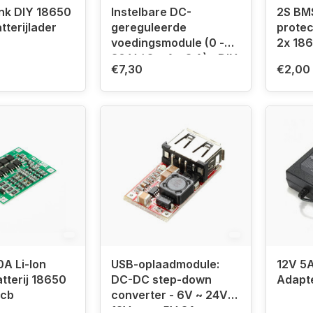
nk DIY 18650
Instelbare DC-
2S BMS
tterijlader
gereguleerde
protec
voedingsmodule (0 -
2x 18
30 V / 2 mA - 3 A) - DIY
€7,30
€2,00
KIT (zelf solderen)
A Li-Ion
USB-oplaadmodule:
12V 5
atterij 18650
DC-DC step-down
Adapt
Pcb
converter - 6V ~ 24V
12V naar 5V 3A