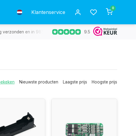
0
Klantenservice
9.5
g verzonden en in 98% van de gevallen de volgende dag in huis.
bekeken
Nieuwste producten
Laagste prijs
Hoogste prijs