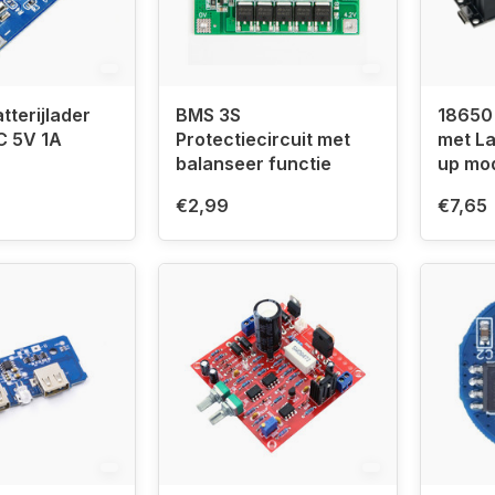
tterijlader
BMS 3S
18650 
C 5V 1A
Protectiecircuit met
met La
balanseer functie
up mo
€2,99
€7,65