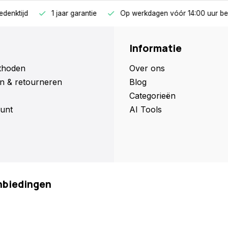
jaar garantie
Op werkdagen vóór 14:00 uur besteld = dezelfde d
Informatie
thoden
Over ons
n & retourneren
Blog
Categorieën
unt
AI Tools
anbiedingen