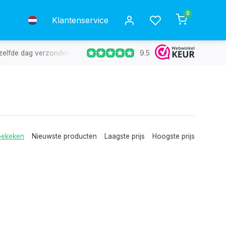
0
Klantenservice
9.5
g verzonden en in 98% van de gevallen de volgende dag in huis.
bekeken
Nieuwste producten
Laagste prijs
Hoogste prijs