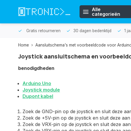
Alle
categorieën
n huis.
Gratis retourneren
30 dagen bedenktijd
1 j
Home
Aansluitschema's met voorbeeldcode voor Arduin
Joystick aansluitschema en voorbeeld
benodigdheden
Arduino Uno
Joystick module
Dupont kabel
Zoek de GND-pin op de joystick en sluit deze a
Zoek de +5V-pin op de joystick en sluit deze aa
Zoek de VRX-pin op de joystick en sluit deze aa
Zoek de VRY-pin op de joystick en sluit deze aa