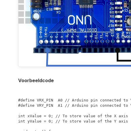
Voorbeeldcode
#define VRX_PIN  A0 // Arduino pin connected to V
#define VRY_PIN  A1 // Arduino pin connected to V
int xValue = 0; // To store value of the X axis

int yValue = 0; // To store value of the Y axis
