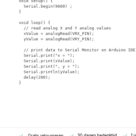
void setup() {

  Serial.begin(9600) ;

}

void loop() {

  // read analog X and Y analog values

  xValue = analogRead(VRX_PIN);

  yValue = analogRead(VRY_PIN);

  // print data to Serial Monitor on Arduino IDE

  Serial.print("x = ");

  Serial.print(xValue);

  Serial.print(", y = ");

  Serial.println(yValue);

  delay(200);

}
n huis.
30 dagen bedenktijd
1 
Gratis retourneren