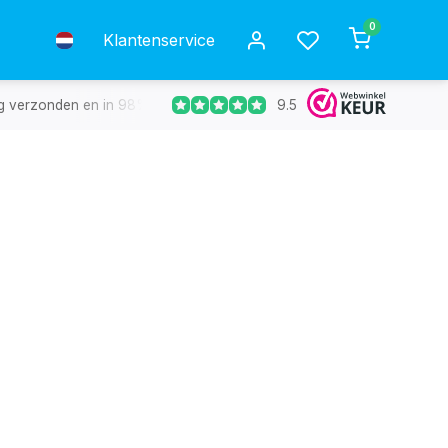
0
Klantenservice
9.5
g verzonden en in 98% van de gevallen de volgende dag in huis.