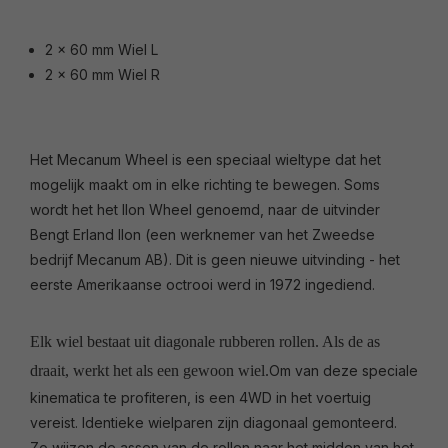
2 x 60 mm Wiel L
2 x 60 mm Wiel R
Het Mecanum Wheel is een speciaal wieltype dat het
mogelijk maakt om in elke richting te bewegen. Soms
wordt het het Ilon Wheel genoemd, naar de uitvinder
Bengt Erland Ilon (een werknemer van het Zweedse
bedrijf Mecanum AB). Dit is geen nieuwe uitvinding - het
eerste Amerikaanse octrooi werd in 1972 ingediend.
Elk wiel bestaat uit diagonale rubberen rollen. Als
de as
draait, werkt het als een gewoon wiel.
Om van deze speciale
kinematica te profiteren, is een 4WD in het voertuig
vereist. Identieke wielparen zijn diagonaal gemonteerd.
Zo wijzen de assen van de rollen naar het midden van het