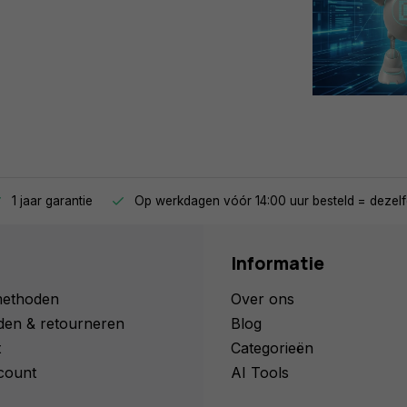
1 jaar garantie
Op werkdagen vóór 14:00 uur besteld = dezelf
Informatie
methoden
Over ons
den & retourneren
Blog
t
Categorieën
count
AI Tools