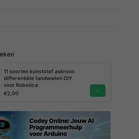
keken
11 soorten kunststof askroon
differentiële tandwielen DIY
voor Robotica
€2,00