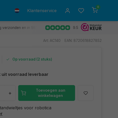
0
Klantenservice
9.5
g verzonden en in 98% van de gevallen de volgende dag in huis.
Art: AC140
EAN: 8720618827852
Op voorraad (2 stuks)
t uit voorraad leverbaar
Toevoegen aan
+
winkelwagen
 tandwieltjes voor robotica
er