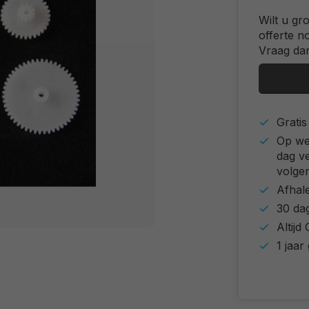
Wilt u gr
offerte n
Vraag dan
Grati
Op we
dag v
volgen
Afhal
30 da
Altij
1 jaar