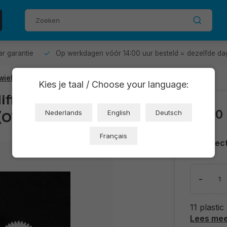
aar garantie
Op werkdagen vóór 14:00 uur besteld = dezelfde da
dwielen DIY voor Robotica
Kies je taal / Choose your language:
ifferentiële
€2,00
 (OT3655)
Nederlands
English
Deutsch
Français
Direc
-
11 plastic
Lees me