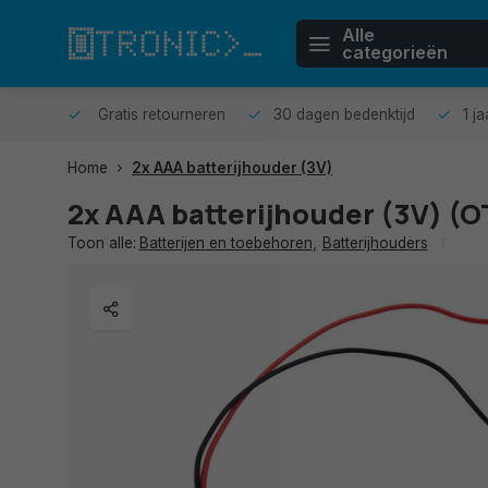
Alle
categorieën
n huis.
Gratis retourneren
30 dagen bedenktijd
1 j
Home
2x AAA batterijhouder (3V)
2x AAA batterijhouder (3V) (
Toon alle:
Batterijen en toebehoren
,
Batterijhouders