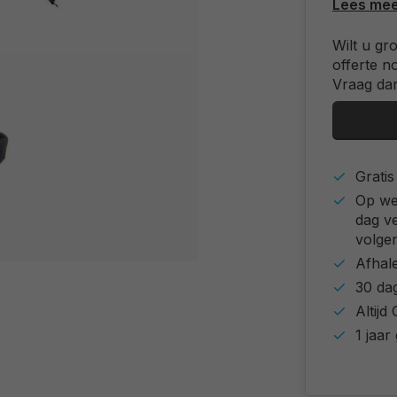
Lees me
Wilt u gr
offerte n
Vraag dan
Grati
Op we
dag v
volgen
Afhal
30 da
Altij
1 jaar