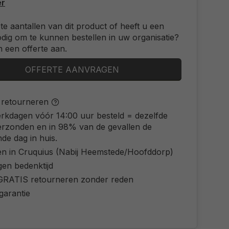
er
ote aantallen van dit product of heeft u een
odig om te kunnen bestellen in uw organisatie?
 een offerte aan.
OFFERTE AANVRAGEN
s retourneren
rkdagen vóór 14:00 uur besteld = dezelfde
erzonden en in 98% van de gevallen de
de dag in huis.
en in Cruquius (Nabij Heemstede/Hoofddorp)
gen bedenktijd
d GRATIS retourneren zonder reden
 garantie