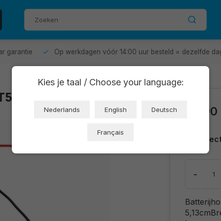
aar garantie
Op werkdagen vóór 14:00 uur besteld = dezelfde da
Kies je taal / Choose your language:
OT5069)
€0,90
Nederlands
English
Deutsch
Français
Direc
-
Batterijh
5,13cmBr