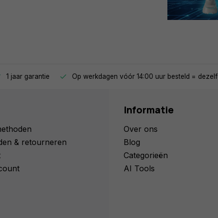
1 jaar garantie
Op werkdagen vóór 14:00 uur besteld = dezelf
Informatie
methoden
Over ons
den & retourneren
Blog
t
Categorieën
count
AI Tools