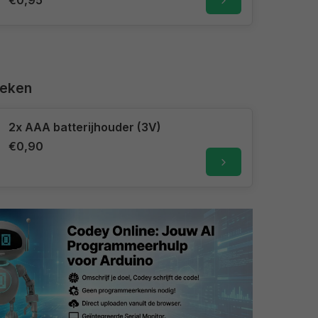
€0,95
keken
2x AAA batterijhouder (3V)
€0,90