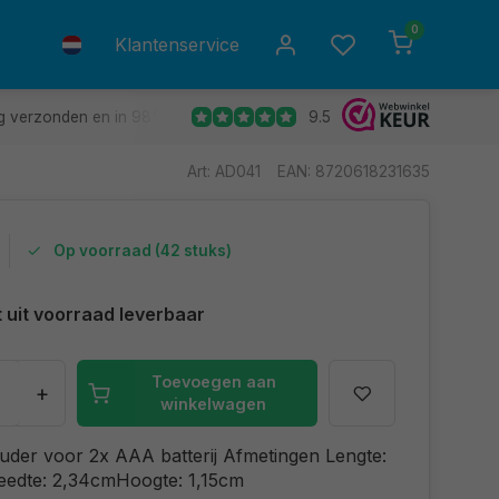
0
Klantenservice
9.5
g verzonden en in 98% van de gevallen de volgende dag in huis.
Art: AD041
EAN: 8720618231635
Op voorraad (42 stuks)
t uit voorraad leverbaar
Toevoegen aan
+
winkelwagen
ouder voor 2x AAA batterij Afmetingen Lengte:
eedte: 2,34cmHoogte: 1,15cm