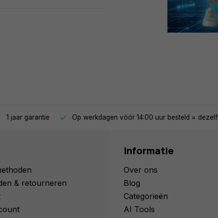
1 jaar garantie
Op werkdagen vóór 14:00 uur besteld = dezelf
Informatie
methoden
Over ons
den & retourneren
Blog
t
Categorieën
count
AI Tools