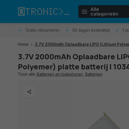
Alle
categorieën
n huis.
Gratis retourneren
30 dagen bedenktijd
1 j
Home
3.7V 2000mAh Oplaadbare LIPO (Lithium Polyeme
3.7V 2000mAh Oplaadbare LIP
Polyemer) platte batterij | 1
Toon alle:
Batterijen en toebehoren
,
Batterijen