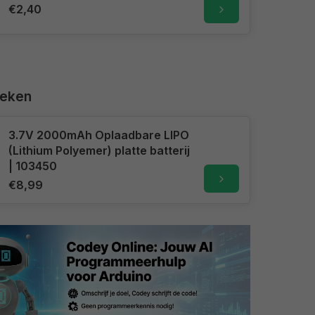
€2,40
keken
3.7V 2000mAh Oplaadbare LIPO
(Lithium Polyemer) platte batterij
| 103450
€8,99