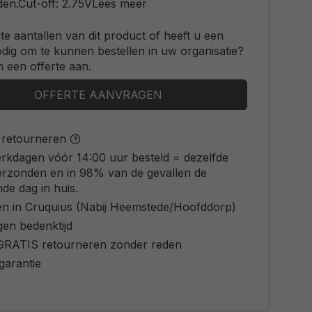
den.Cut-off: 2.75VLees meer
ote aantallen van dit product of heeft u een
odig om te kunnen bestellen in uw organisatie?
 een offerte aan.
OFFERTE AANVRAGEN
s retourneren
rkdagen vóór 14:00 uur besteld = dezelfde
erzonden en in 98% van de gevallen de
de dag in huis.
en in Cruquius (Nabij Heemstede/Hoofddorp)
gen bedenktijd
d GRATIS retourneren zonder reden
 garantie