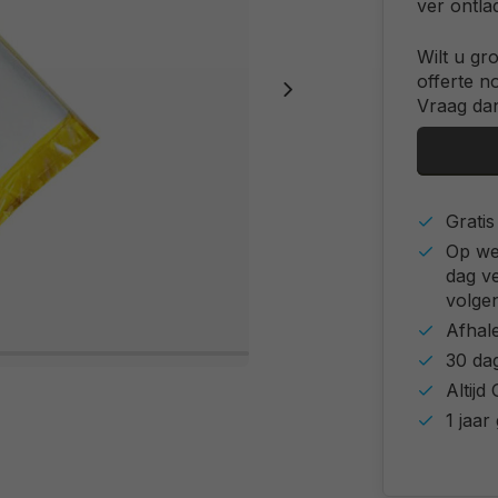
ver ontla
Wilt u gr
offerte n
Vraag dan
Grati
Op we
dag v
volgen
Afhal
30 da
Altij
1 jaar