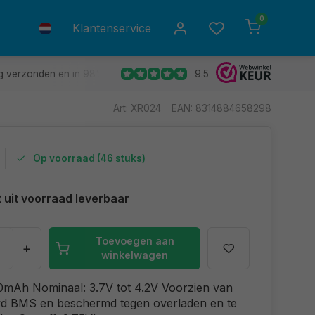
0
Klantenservice
9.5
g verzonden en in 98% van de gevallen de volgende dag in huis.
Art: XR024
EAN: 8314884658298
Op voorraad (46 stuks)
t uit voorraad leverbaar
Toevoegen aan
+
winkelwagen
0mAh Nominaal: 3.7V tot 4.2V Voorzien van
d BMS en beschermd tegen overladen en te