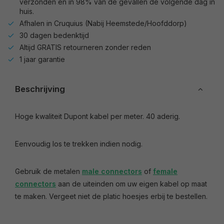
verzonden en in 98% van de gevallen de volgende dag in
huis.
Afhalen in Cruquius (Nabij Heemstede/Hoofddorp)
30 dagen bedenktijd
Altijd GRATIS retourneren zonder reden
1 jaar garantie
Beschrijving
Hoge kwaliteit Dupont kabel per meter. 40 aderig.
Eenvoudig los te trekken indien nodig.
Gebruik de metalen
male connectors
of
female
connectors
aan de uiteinden om uw eigen kabel op maat
te maken. Vergeet niet de platic hoesjes erbij te bestellen.