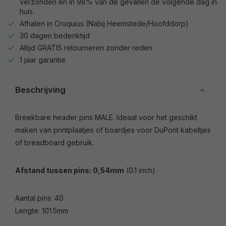
verzonden en in 98% van de gevallen de volgende dag in
huis.
Afhalen in Cruquius (Nabij Heemstede/Hoofddorp)
30 dagen bedenktijd
Altijd GRATIS retourneren zonder reden
1 jaar garantie
Beschrijving
Breekbare header pins MALE. Ideaal voor het geschikt
maken van printplaatjes of boardjes voor DuPont kabeltjes
of breadboard gebruik.
Afstand tussen pins: 0,54mm
(0.1 inch)
Aantal pins: 40
Lengte: 101.5mm