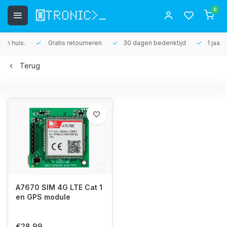
0
Gratis retourneren
30 dagen bedenktijd
1 jaar garantie
Terug
A7670 SIM 4G LTE Cat 1
en GPS module
€28,99