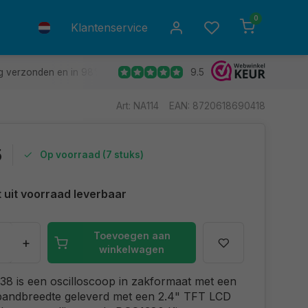
0
Klantenservice
9.5
g verzonden en in 98% van de gevallen de volgende dag in huis.
Art: NA114
EAN: 8720618690418
5
Op voorraad (7 stuks)
t uit voorraad leverbaar
Toevoegen aan
+
winkelwagen
8 is een oscilloscoop in zakformaat met een
andbreedte geleverd met een 2.4" TFT LCD