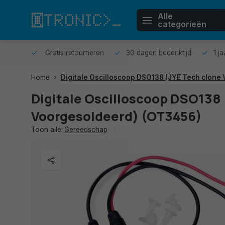
Alle
categorieën
n huis.
Gratis retourneren
30 dagen bedenktijd
1 j
Home
Digitale Oscilloscoop DSO138 (JYE Tech clone
Digitale Oscilloscoop DSO138 
Voorgesoldeerd) (OT3456)
Toon alle:
Gereedschap