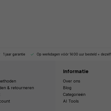
1 jaar garantie
Op werkdagen vóór 14:00 uur besteld = dezelf
Informatie
methoden
Over ons
den & retourneren
Blog
t
Categorieën
count
AI Tools