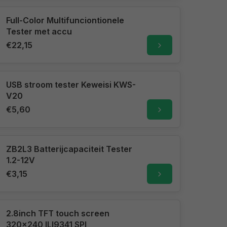
Full-Color Multifunciontionele
Tester met accu
€22,15
USB stroom tester Keweisi KWS-
V20
€5,60
ZB2L3 Batterijcapaciteit Tester
1.2-12V
€3,15
2.8inch TFT touch screen
320x240 ILI9341 SPI