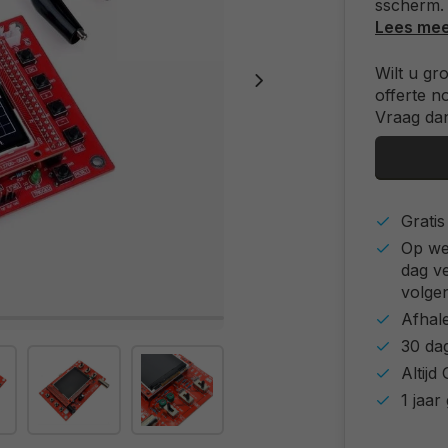
sscherm. 
Lees me
Wilt u gr
offerte n
Vraag dan
Grati
Op we
dag v
volgen
Afhal
30 da
Altij
1 jaar