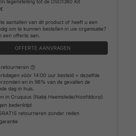
In tegenstelling tot de DSO1380 Kit
er
ote aantallen van dit product of heeft u een
odig om te kunnen bestellen in uw organisatie?
 een offerte aan.
OFFERTE AANVRAGEN
s retourneren
rkdagen vóór 14:00 uur besteld = dezelfde
erzonden en in 98% van de gevallen de
de dag in huis.
en in Cruquius (Nabij Heemstede/Hoofddorp)
gen bedenktijd
d GRATIS retourneren zonder reden
 garantie