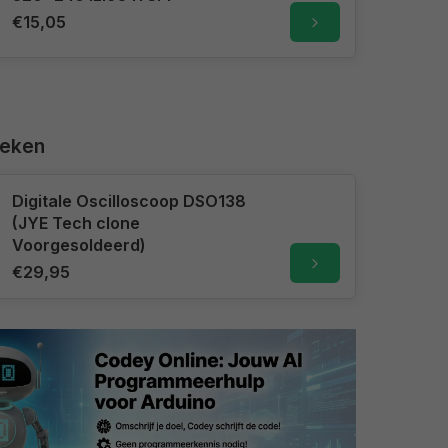
€15,05
keken
Digitale Oscilloscoop DSO138
(JYE Tech clone
Voorgesoldeerd)
€29,95