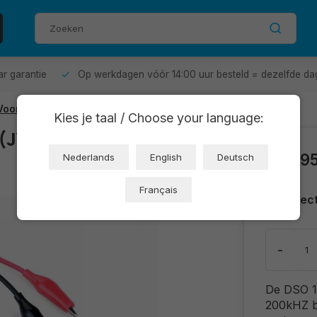
aar garantie
Op werkdagen vóór 14:00 uur besteld = dezelfde da
 Voorgesoldeerd)
Kies je taal / Choose your language:
(JYE Tech clone
€29,9
Nederlands
English
Deutsch
Français
Direc
-
De DSO 13
200kHZ b