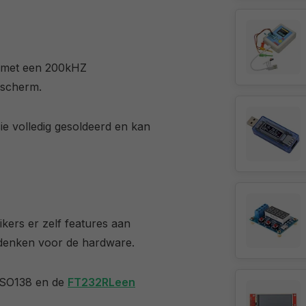
t met een 200kHZ
sscherm.
sie volledig gesoldeerd en kan
kers er zelf features aan
edenken voor de hardware.
DSO138 en de
FT232RL
een