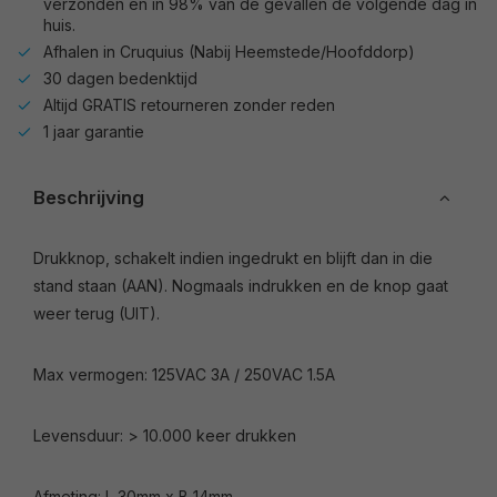
verzonden en in 98% van de gevallen de volgende dag in
huis.
Afhalen in Cruquius (Nabij Heemstede/Hoofddorp)
30 dagen bedenktijd
Altijd GRATIS retourneren zonder reden
1 jaar garantie
Beschrijving
Drukknop, schakelt indien ingedrukt en blijft dan in die
stand staan (AAN). Nogmaals indrukken en de knop gaat
weer terug (UIT).
Max vermogen: 125VAC 3A / 250VAC 1.5A
Levensduur: > 10.000 keer drukken
Afmeting: L 30mm x B 14mm