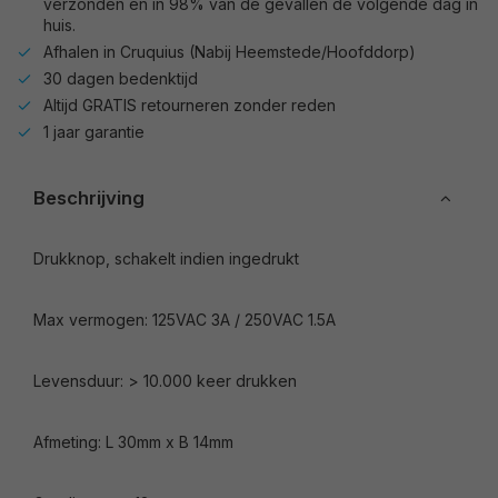
verzonden en in 98% van de gevallen de volgende dag in
huis.
Afhalen in Cruquius (Nabij Heemstede/Hoofddorp)
30 dagen bedenktijd
Altijd GRATIS retourneren zonder reden
1 jaar garantie
Beschrijving
Drukknop, schakelt indien ingedrukt
Max vermogen: 125VAC 3A / 250VAC 1.5A
Levensduur: > 10.000 keer drukken
Afmeting: L 30mm x B 14mm