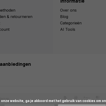
Informatie
methoden
Over ons
den & retourneren
Blog
t
Categorieën
count
AI Tools
n aanbiedingen
itemap