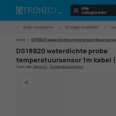
Alle
categorieën
n huis.
Gratis retourneren
30 dagen bedenktijd
1 j
Home
DS18B20 waterdichte probe temperatuursenso
DS18B20 waterdichte probe
temperatuursensor 1m kabel 
Toon alle:
Sensors
,
Temperatuursensors