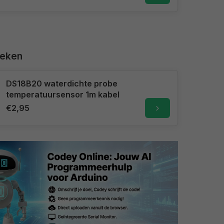
keken
DS18B20 waterdichte probe
temperatuursensor 1m kabel
€2,95