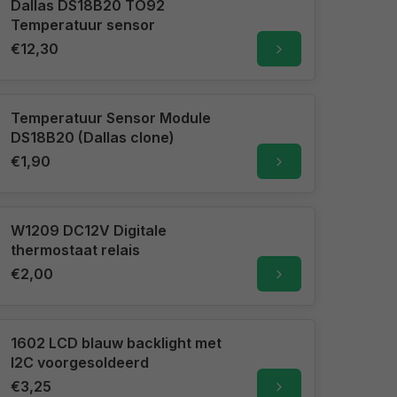
Dallas DS18B20 TO92
Temperatuur sensor
€12,30
Temperatuur Sensor Module
DS18B20 (Dallas clone)
€1,90
W1209 DC12V Digitale
thermostaat relais
€2,00
1602 LCD blauw backlight met
I2C voorgesoldeerd
€3,25