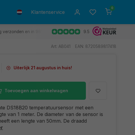
0
Klantenservice
9.5
g verzonden en in 98% van de gevallen de volgende dag in huis.
Art: AB041
EAN: 8720589817418
Uiterlijk 21 augustus in huis!
Toevoegen aan winkelwagen
hte DS18B20 temperatuursensor met een
ngte van 1 meter. De diameter van de sensor is
eeft een lengte van 50mm. De draadd
er