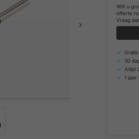
Wilt u gr
offerte n
Vraag dan
Grati
30 da
Altij
1 jaar