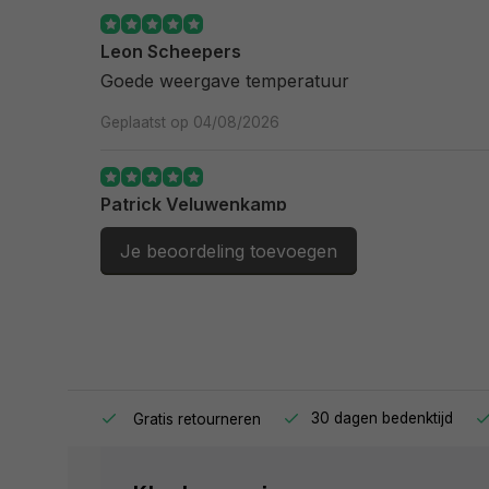
Leon Scheepers
Goede weergave temperatuur
Geplaatst op 04/08/2026
Patrick Veluwenkamp
Mooi en eenvoudig product. Doet wat t moet d
Je beoordeling toevoegen
Geplaatst op 10/06/2026
Jan Kappert
Prima product / prijs verhouding
ag in huis.
30 dagen bedenktijd
Gratis retourneren
Geplaatst op 10/02/2026