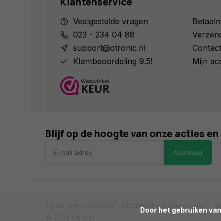
Klantenservice
Veelgestelde vragen
Betaal
023 - 234 04 88
Verzen
support@otronic.nl
Contac
Klantbeoordeling 9.5!
Mijn ac
Blijf op de hoogte van onze acties e
Abonneer
Terms and Conditions
Disclaimer
Privacy Policy
S
      Door het gebruiken van onze website, ga je akkoord met het gebruik van cookies om onze website te verbeteren.

© 2023 Otronic