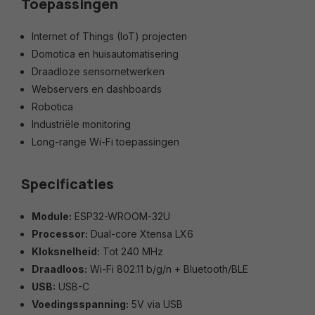
Toepassingen
Internet of Things (IoT) projecten
Domotica en huisautomatisering
Draadloze sensornetwerken
Webservers en dashboards
Robotica
Industriële monitoring
Long-range Wi-Fi toepassingen
Specificaties
Module:
ESP32-WROOM-32U
Processor:
Dual-core Xtensa LX6
Kloksnelheid:
Tot 240 MHz
Draadloos:
Wi-Fi 802.11 b/g/n + Bluetooth/BLE
USB:
USB-C
Voedingsspanning:
5V via USB