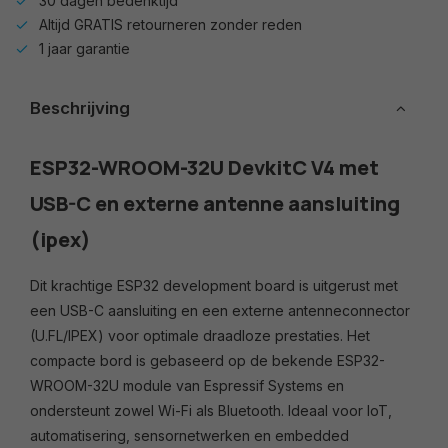
30 dagen bedenktijd
Altijd GRATIS retourneren zonder reden
1 jaar garantie
Beschrijving
ESP32-WROOM-32U DevkitC V4 met
USB-C en externe antenne aansluiting
(ipex)
Dit krachtige ESP32 development board is uitgerust met
een USB-C aansluiting en een externe antenneconnector
(U.FL/IPEX) voor optimale draadloze prestaties. Het
compacte bord is gebaseerd op de bekende ESP32-
WROOM-32U module van Espressif Systems en
ondersteunt zowel Wi-Fi als Bluetooth. Ideaal voor IoT,
automatisering, sensornetwerken en embedded