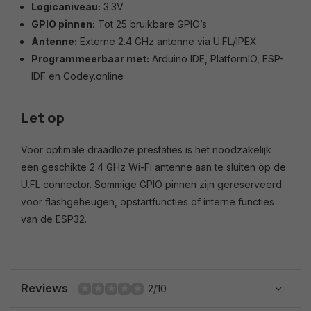
Logicaniveau:
3.3V
GPIO pinnen:
Tot 25 bruikbare GPIO’s
Antenne:
Externe 2.4 GHz antenne via U.FL/IPEX
Programmeerbaar met:
Arduino IDE, PlatformIO, ESP-
IDF en Codey.online
Let op
Voor optimale draadloze prestaties is het noodzakelijk
een geschikte 2.4 GHz Wi-Fi antenne aan te sluiten op de
U.FL connector. Sommige GPIO pinnen zijn gereserveerd
voor flashgeheugen, opstartfuncties of interne functies
van de ESP32.
Reviews
2/10