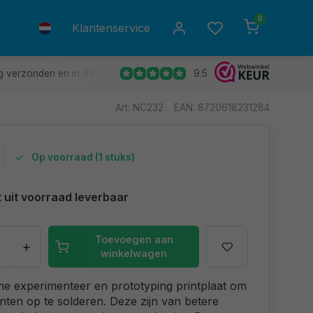
0
Klantenservice
9.5
g verzonden en in 98% van de gevallen de volgende dag in huis.
Art: NC232
EAN: 8720618231284
Op voorraad (1 stuks)
t uit voorraad leverbaar
Toevoegen aan
+
winkelwagen
e experimenteer en prototyping printplaat om
en op te solderen. Deze zijn van betere