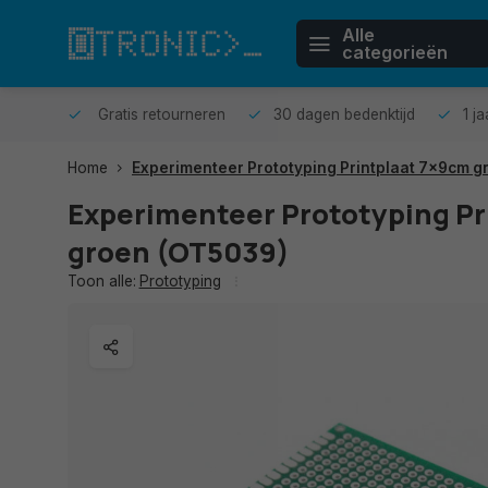
Alle
categorieën
n huis.
Gratis retourneren
30 dagen bedenktijd
1 j
Home
Experimenteer Prototyping Printplaat 7x9cm g
Experimenteer Prototyping Pr
groen (OT5039)
Toon alle:
Prototyping