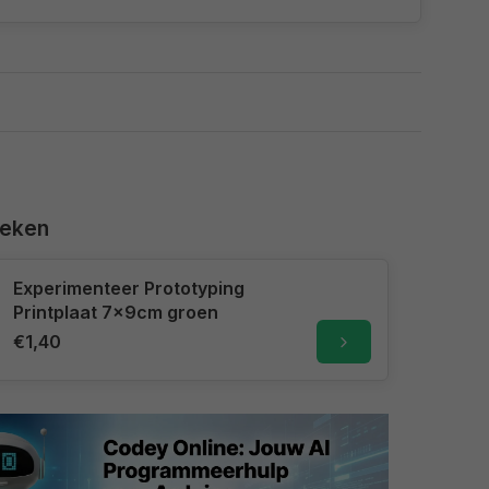
keken
Experimenteer Prototyping
Printplaat 7x9cm groen
€1,40