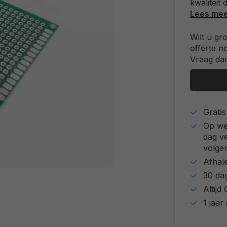
kwaliteit
Lees me
Wilt u gr
offerte n
Vraag dan
Grati
Op we
dag v
volgen
Afhal
30 da
Altij
1 jaar