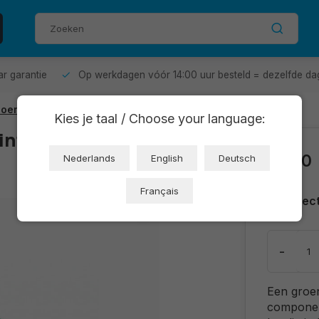
aar garantie
Op werkdagen vóór 14:00 uur besteld = dezelfde da
roen
Kies je taal / Choose your language:
intplaat 7x9cm
€1,40
Nederlands
English
Deutsch
Français
Direc
-
Een groen
component