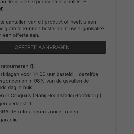
 dan de bruine experimenteerplaatjes. P
er
ote aantallen van dit product of heeft u een
odig om te kunnen bestellen in uw organisatie?
 een offerte aan.
OFFERTE AANVRAGEN
s retourneren
rkdagen vóór 14:00 uur besteld = dezelfde
erzonden en in 98% van de gevallen de
de dag in huis.
en in Cruquius (Nabij Heemstede/Hoofddorp)
gen bedenktijd
d GRATIS retourneren zonder reden
 garantie