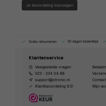
A. Bakker
Je beoordeling toevoegen
De printplaat is er eentje uit de categorie ‘veel
kopen in het land waar de zon niet schijnt. Maa
moet je over geduld beschikken. Otronic daar
schappelijke prijzen en tegen lage verzendkosten
bezorgd!
Geplaatst op 03/07/2025
ag in huis.
30 dagen bedenktijd
Gratis retourneren
Klantenservice
Veelgestelde vragen
Betaal
023 - 234 04 88
Verzen
support@otronic.nl
Contac
Klantbeoordeling 9.5!
Mijn ac