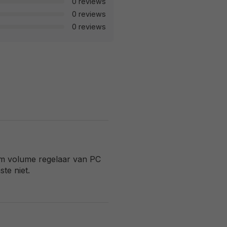
0 reviews
0 reviews
0 reviews
om volume regelaar van PC
te niet.