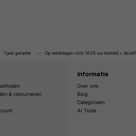
 voor weinig’ zoals je die kan
r om die in huis te krijgen
entegen hanteert
 krijg je je bestelling snel
1 jaar garantie
Op werkdagen vóór 14:00 uur besteld = dezelf
Informatie
methoden
Over ons
den & retourneren
Blog
t
Categorieën
count
AI Tools