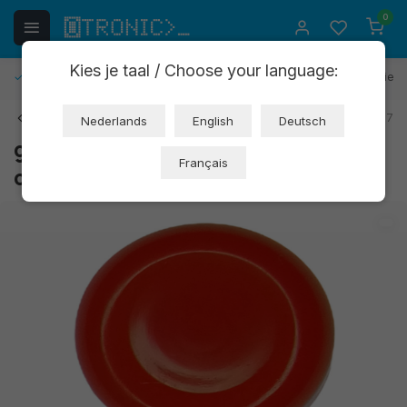
0
Kies je taal / Choose your language:
Gratis retourneren
30 dagen bedenktijd
1 jaar garantie
Terug
EAN: 8721244300597
Nederlands
English
Deutsch
gekleurd kapje voor drukknopje
Français
ot3321 ROOD (OT9761)