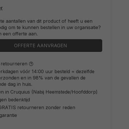
er
ote aantallen van dit product of heeft u een
odig om te kunnen bestellen in uw organisatie?
 een offerte aan.
OFFERTE AANVRAGEN
s retourneren
rkdagen vóór 14:00 uur besteld = dezelfde
erzonden en in 98% van de gevallen de
de dag in huis.
en in Cruquius (Nabij Heemstede/Hoofddorp)
gen bedenktijd
d GRATIS retourneren zonder reden
 garantie