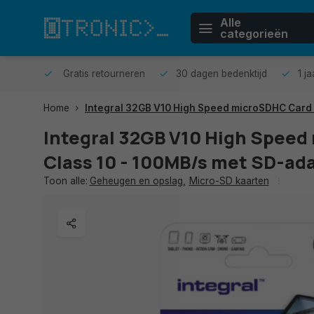
Alle
categorieën
n huis.
Gratis retourneren
30 dagen bedenktijd
1 j
Home
Integral 32GB V10 High Speed microSDHC Card 
Integral 32GB V10 High Spee
Class 10 - 100MB/s met SD-ad
Toon alle:
Geheugen en opslag
,
Micro-SD kaarten