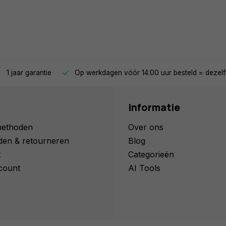
1 jaar garantie
Op werkdagen vóór 14:00 uur besteld = dezelf
Informatie
methoden
Over ons
den & retourneren
Blog
t
Categorieën
count
AI Tools