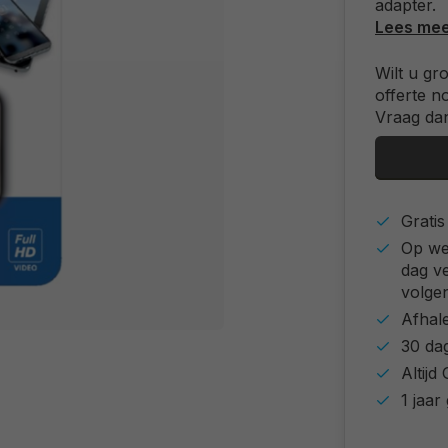
adapter.
Lees me
Wilt u gr
offerte n
Vraag dan
Grati
Op we
dag v
volgen
Afhal
30 da
Altij
1 jaar