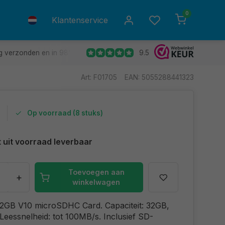
0
Klantenservice
9.5
g verzonden en in 98% van de gevallen de volgende dag in huis.
Art: F01705
EAN: 5055288441323
Op voorraad (8 stuks)
t uit voorraad leverbaar
Toevoegen aan
+
winkelwagen
32GB V10 microSDHC Card. Capaciteit: 32GB,
 Leessnelheid: tot 100MB/s. Inclusief SD-