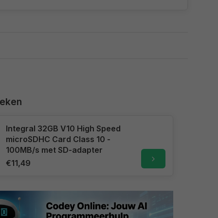
keken
Integral 32GB V10 High Speed
microSDHC Card Class 10 -
100MB/s met SD-adapter
€11,49