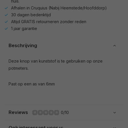
huis.
Afhalen in Cruquius (Nabij Heemstede/Hoofddorp)
30 dagen bedenktijd
Altijd GRATIS retourneren zonder reden
1 jaar garantie
Beschrijving
Deze knop van kunststof is te gebruiken op onze
potmeters.
Past op een as van 6mm
Reviews
0/10
Ook interessant voor u: