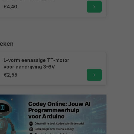
€4,40
keken
L-vorm eenassige TT-motor
voor aandrijving 3-6V
€2,55