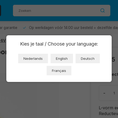
aar garantie
Op werkdagen vóór 14:00 uur besteld = dezelfde da
-6V
Kies je taal / Choose your language:
or aandrijving 3-
€2,55
Nederlands
English
Deutsch
Français
Direc
-
L-vorm e
Reductiev