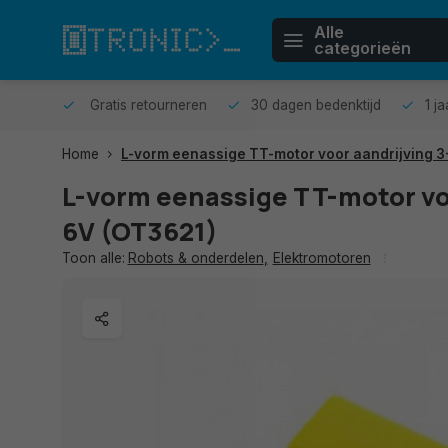
Alle
categorieën
n huis.
Gratis retourneren
30 dagen bedenktijd
1 j
Home
L-vorm eenassige TT-motor voor aandrijving 3
L-vorm eenassige TT-motor vo
6V (OT3621)
Toon alle:
Robots & onderdelen
,
Elektromotoren