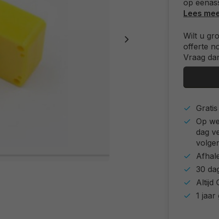
op eenass
Lees me
Wilt u gr
offerte n
Vraag dan
Grati
Op we
dag v
volgen
Afhal
30 da
Altij
1 jaar