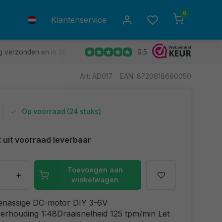
0
Klantenservice
9.5
g verzonden en in 98% van de gevallen de volgende dag in huis.
Art: AD017
EAN: 8720618690050
Op voorraad (24 stuks)
t uit voorraad leverbaar
Toevoegen aan
+
winkelwagen
enassige DC-motor DIY 3-6V
erhouding 1:48Draaisnelheid 125 tpm/min Let