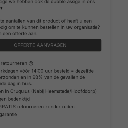
ige we hebben ook de dubble assige in ons
er
ote aantallen van dit product of heeft u een
odig om te kunnen bestellen in uw organisatie?
 een offerte aan.
OFFERTE AANVRAGEN
s retourneren
rkdagen vóór 14:00 uur besteld = dezelfde
erzonden en in 98% van de gevallen de
de dag in huis.
en in Cruquius (Nabij Heemstede/Hoofddorp)
gen bedenktijd
d GRATIS retourneren zonder reden
 garantie