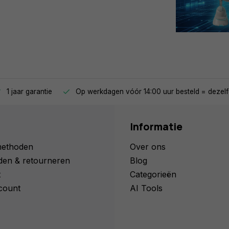
1 jaar garantie
Op werkdagen vóór 14:00 uur besteld = dezelf
Informatie
methoden
Over ons
den & retourneren
Blog
t
Categorieën
count
AI Tools