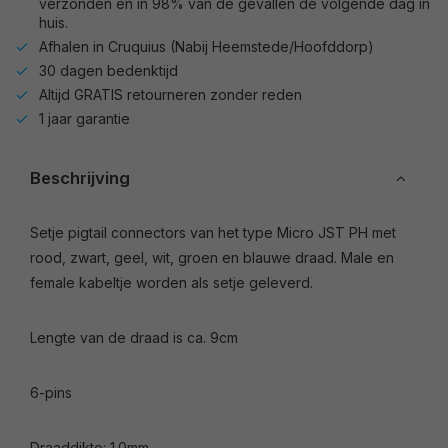
verzonden en in 98% van de gevallen de volgende dag in
huis.
Afhalen in Cruquius (Nabij Heemstede/Hoofddorp)
30 dagen bedenktijd
Altijd GRATIS retourneren zonder reden
1 jaar garantie
Beschrijving
Setje pigtail connectors van het type Micro JST PH met
rood, zwart, geel, wit, groen en blauwe draad. Male en
female kabeltje worden als setje geleverd.
Lengte van de draad is ca. 9cm
6-pins
Draaddikte: 1.0mm