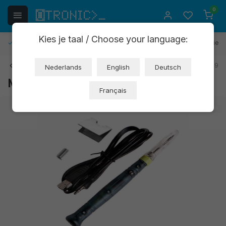
0
Kies je taal / Choose your language:
Gratis retourneren
30 dagen bedenktijd
1 jaar garantie
Terug
Art: NC287
EAN: 8720618231109
Nederlands
English
Deutsch
Mini USB soldeerbout 8W (OT3246)
Français