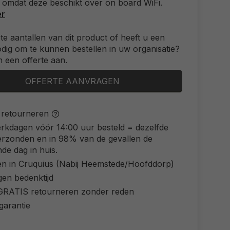
 omdat deze beschikt over on board WiFi.
er
ote aantallen van dit product of heeft u een
odig om te kunnen bestellen in uw organisatie?
 een offerte aan.
OFFERTE AANVRAGEN
s retourneren
rkdagen vóór 14:00 uur besteld = dezelfde
erzonden en in 98% van de gevallen de
de dag in huis.
en in Cruquius (Nabij Heemstede/Hoofddorp)
gen bedenktijd
d GRATIS retourneren zonder reden
 garantie