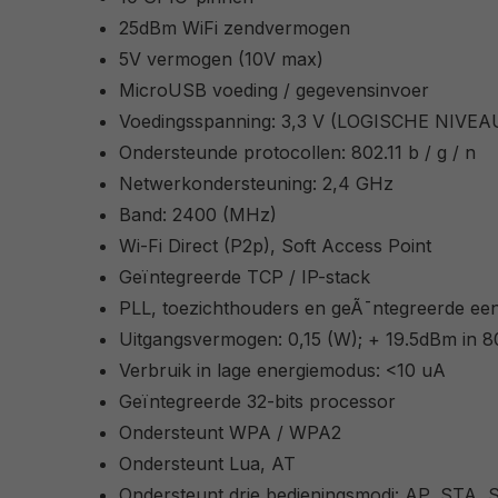
25dBm WiFi zendvermogen
5V vermogen (10V max)
MicroUSB voeding / gegevensinvoer
Voedingsspanning: 3,3 V (LOGISCHE NIVEAU
Ondersteunde protocollen: 802.11 b / g / n
Netwerkondersteuning: 2,4 GHz
Band: 2400 (MHz)
Wi-Fi Direct (P2p), Soft Access Point
Geïntegreerde TCP / IP-stack
PLL, toezichthouders en geÃ¯ntegreerde ee
Uitgangsvermogen: 0,15 (W); + 19.5dBm in 
Verbruik in lage energiemodus: <10 uA
Geïntegreerde 32-bits processor
Ondersteunt WPA / WPA2
Ondersteunt Lua, AT
Ondersteunt drie bedieningsmodi: AP, STA,