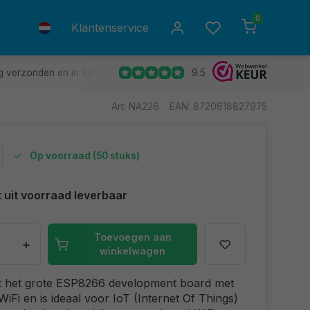
0
Klantenservice
9.5
g verzonden en in 98% van de gevallen de volgende dag in huis.
Art: NA226
EAN: 8720618827975
Op voorraad (50 stuks)
t uit voorraad leverbaar
Toevoegen aan
+
winkelwagen
ft het grote ESP8266 development board met
iFi en is ideaal voor IoT (Internet Of Things)