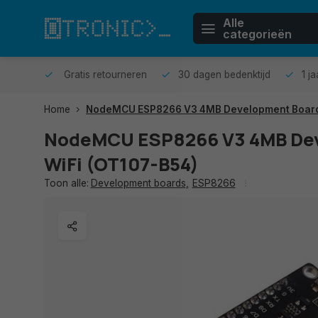
Alle
categorieën
n huis.
Gratis retourneren
30 dagen bedenktijd
1 j
Home
NodeMCU ESP8266 V3 4MB Development Board
NodeMCU ESP8266 V3 4MB De
WiFi (OT107-B54)
Toon alle:
Development boards
,
ESP8266