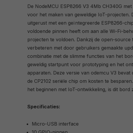
De NodeMCU ESP8266 V3 4Mb CH340G met WiF
voor het maken van geweldige IoT-projecten. 
uitgerust met een geïntegreerde ESP8266-chip
voldoende pinnen heeft om aan alle Wi-Fi-beh
projecten te voldoen. Dankzij de open-source f
verbeteren met door gebruikers gemaakte upda
combinatie met de slimme functies van het b
geweldig startpunt voor prototyping en het ont
apparaten. Deze versie van odemcu V3 bevat 
de CP2102 seriële chip om kosten te besparen. 
het beginnen met IoT-ontwikkeling, is dit bord 
Specificaties:
Micro-USB interface
10 GPIO-pinnen