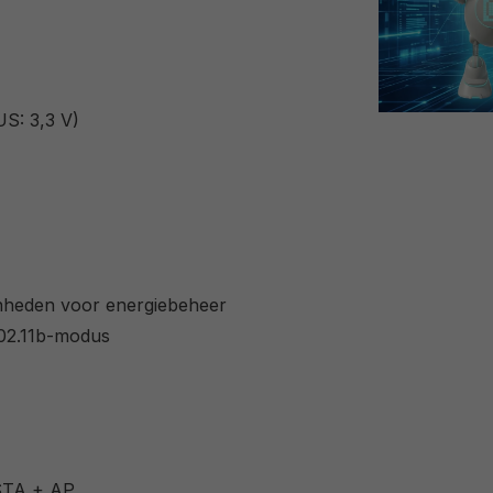
S: 3,3 V)
nheden voor energiebeheer
802.11b-modus
 STA + AP