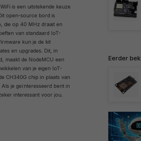
i is een uitstekende keuze
Dit open-source bord is
, die op 40 MHz draait en
oeften van standaard IoT-
irmware kun je de kit
tes en upgrades. Dit, in
Eerder be
ord, maakt de NodeMCU een
wikkelen van je eigen IoT-
de CH340G chip in plaats van
Als je geïnteresseerd bent in
zeker interessant voor jou.