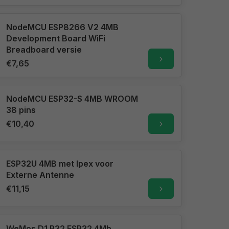
NodeMCU ESP8266 V2 4MB
Development Board WiFi
Breadboard versie
€7,65
NodeMCU ESP32-S 4MB WROOM
38 pins
€10,40
ESP32U 4MB met Ipex voor
Externe Antenne
€11,15
WeMos D1 R32 ESP32 4Mb