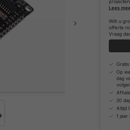
projecten
Lees me
Wilt u gr
offerte n
Vraag dan
Grati
Op we
dag v
volgen
Afhal
30 da
Altij
1 jaar