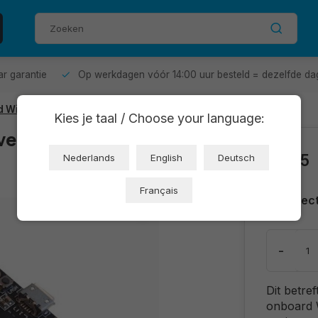
aar garantie
Op werkdagen vóór 14:00 uur besteld = dezelfde da
 WiFi
Kies je taal / Choose your language:
velopment Board
€5,35
Nederlands
English
Deutsch
Français
Direc
-
Dit betre
onboard W