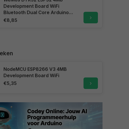
Development Board WiFi
Bluetooth Dual Core Arduino
Uno R3 formaat
€8,85
keken
NodeMCU ESP8266 V3 4MB
Development Board WiFi
€5,35