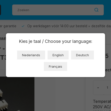
aar garantie
Op werkdagen vóór 14:00 uur besteld = dezelfde da
rmaat 2,54 XH2.54mm
Kies je taal / Choose your language:
- 4 pins,
€0,25
OT3854)
Nederlands
English
Deutsch
Français
Direc
-
Temperat
250V AC/