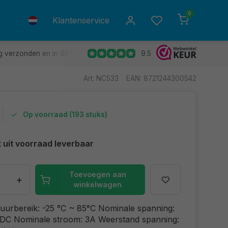
0
Klantenservice
9.5
g verzonden en in 98% van de gevallen de volgende dag in huis.
Art: NC533
EAN: 8721244300542
Op voorraad (193 stuks)
t uit voorraad leverbaar
Toevoegen aan
+
winkelwagen
uurbereik: -25 °C ~ 85°C Nominale spanning:
DC Nominale stroom: 3A Weerstand spanning: