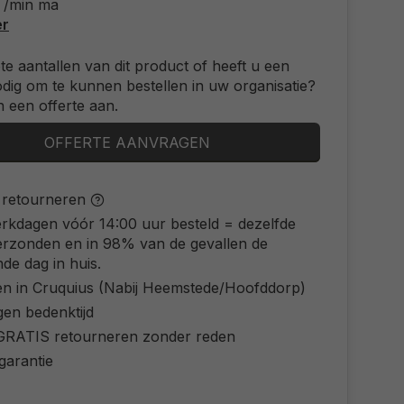
 /min ma
er
ote aantallen van dit product of heeft u een
odig om te kunnen bestellen in uw organisatie?
 een offerte aan.
OFFERTE AANVRAGEN
s retourneren
rkdagen vóór 14:00 uur besteld = dezelfde
erzonden en in 98% van de gevallen de
de dag in huis.
en in Cruquius (Nabij Heemstede/Hoofddorp)
gen bedenktijd
d GRATIS retourneren zonder reden
 garantie