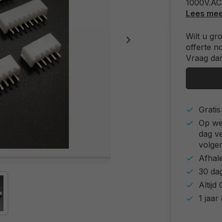
1000V.AC
Lees me
Wilt u gr
offerte n
Vraag dan
Grati
Op we
dag v
volgen
Afhal
30 da
Altij
1 jaar