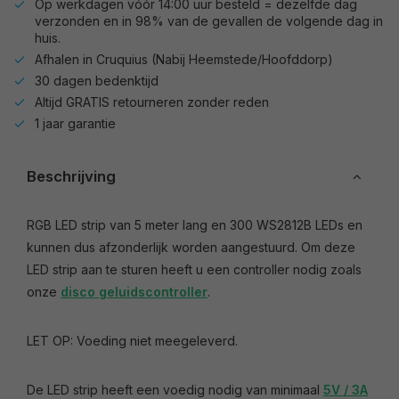
Op werkdagen vóór 14:00 uur besteld = dezelfde dag
verzonden en in 98% van de gevallen de volgende dag in
huis.
Afhalen in Cruquius (Nabij Heemstede/Hoofddorp)
30 dagen bedenktijd
Altijd GRATIS retourneren zonder reden
1 jaar garantie
Beschrijving
RGB LED strip van 5 meter lang en 300 WS2812B LEDs en
kunnen dus afzonderlijk worden aangestuurd. Om deze
LED strip aan te sturen heeft u een controller nodig zoals
onze
disco geluidscontroller
.
LET OP: Voeding niet meegeleverd.
De LED strip heeft een voedig nodig van minimaal
5V / 3A