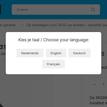
aar garantie
Op werkdagen vóór 14:00 uur besteld = dezelfde da
Kies je taal / Choose your language:
311)
€9,35
Nederlands
English
Deutsch
 voor Arduino
Français
Direc
-
De MG995
kwaliteit