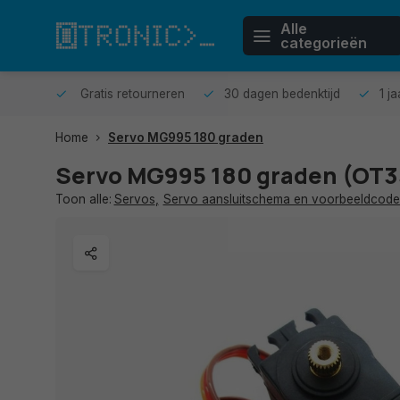
Alle
categorieën
n huis.
Gratis retourneren
30 dagen bedenktijd
1 j
Home
Servo MG995 180 graden
Servo MG995 180 graden (OT3
Toon alle:
Servos
,
Servo aansluitschema en voorbeeldcode