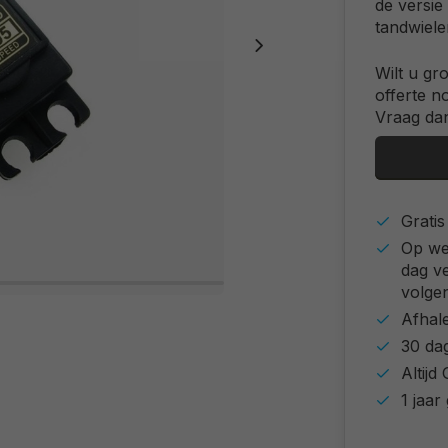
de versie
tandwiele
Wilt u gr
offerte n
Vraag dan
Grati
Op we
dag v
volgen
Afhal
30 da
Altij
1 jaar