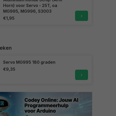
Horn) voor Servo - 25T, oa
MG995, MG996, S3003
€1,95
keken
Servo MG995 180 graden
€9,35