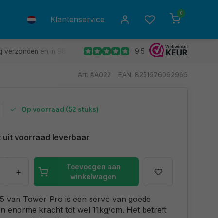
0
Klantenservice
9.5
g verzonden en in 98% van de gevallen de volgende dag in huis.
Art: AA022
EAN: 8251676062966
Op voorraad (52 stuks)
t uit voorraad leverbaar
Toevoegen aan
+
winkelwagen
 van Tower Pro is een servo van goede
 en enorme kracht tot wel 11kg/cm. Het betreft