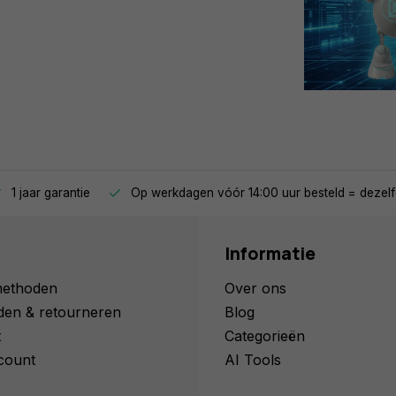
1 jaar garantie
Op werkdagen vóór 14:00 uur besteld = dezelf
Informatie
methoden
Over ons
den & retourneren
Blog
t
Categorieën
count
AI Tools