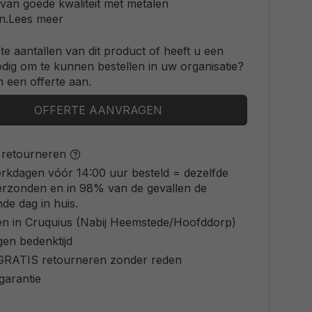
 van goede kwaliteit met metalen
n.
Lees meer
ote aantallen van dit product of heeft u een
odig om te kunnen bestellen in uw organisatie?
 een offerte aan.
OFFERTE AANVRAGEN
s retourneren
rkdagen vóór 14:00 uur besteld = dezelfde
erzonden en in 98% van de gevallen de
de dag in huis.
en in Cruquius (Nabij Heemstede/Hoofddorp)
gen bedenktijd
d GRATIS retourneren zonder reden
 garantie