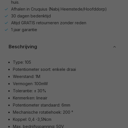
huis.
Afhalen in Cruquius (Nabij Heemstede/Hoofddorp)
30 dagen bedenktijd
Altijd GRATIS retourneren zonder reden
1 jaar garantie
Beschrijving
Type: 105
Potentiometer soort: enkele draai
Weerstand: 1M
Vermogen :100mW
Tolerantie: ± 30%
Kenmerken: lineair
Potentiometer standaard: 6mm
Mechanische rotatiehoek: 200 °
Koppel: 0,4 -3,5Ncm
Max. bedrijfsspanning: 50V