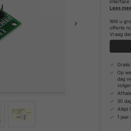
interface
Lees me
Wilt u gr
offerte n
Vraag dan
Grati
Op we
dag v
volgen
Afhal
30 da
Altij
1 jaar