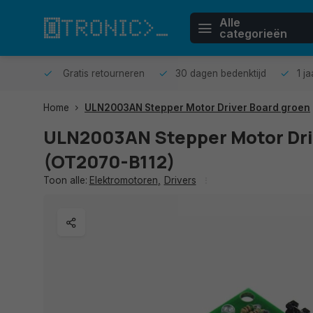
Alle
categorieën
n huis.
Gratis retourneren
30 dagen bedenktijd
1 j
Home
ULN2003AN Stepper Motor Driver Board groen
ULN2003AN Stepper Motor Dri
(OT2070-B112)
Toon alle:
Elektromotoren
,
Drivers