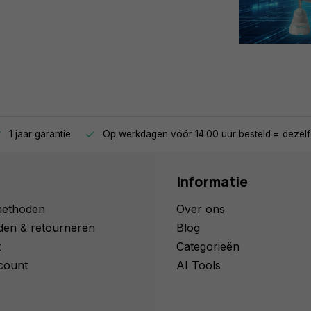
1 jaar garantie
Op werkdagen vóór 14:00 uur besteld = dezelf
Informatie
methoden
Over ons
den & retourneren
Blog
t
Categorieën
count
AI Tools