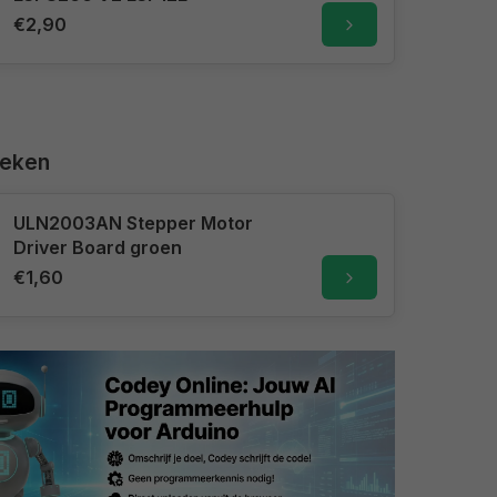
€2,90
keken
ULN2003AN Stepper Motor
Driver Board groen
€1,60