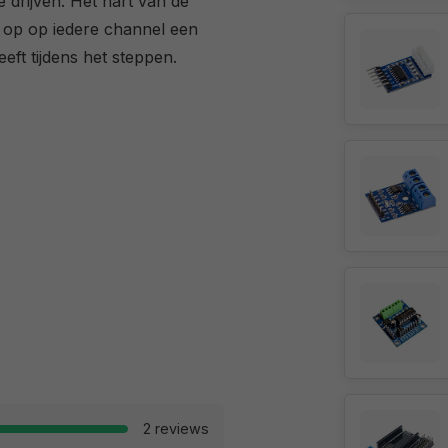
drijven. Het hart van de
 op op iedere channel een
eeft tijdens het steppen.
2 reviews