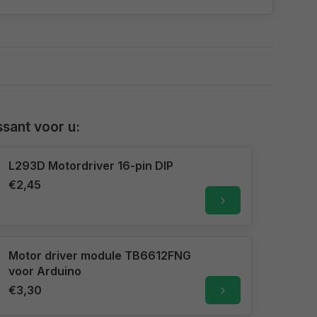
sant voor u:
L293D Motordriver 16-pin DIP
€2,45
Motor driver module TB6612FNG
voor Arduino
€3,30