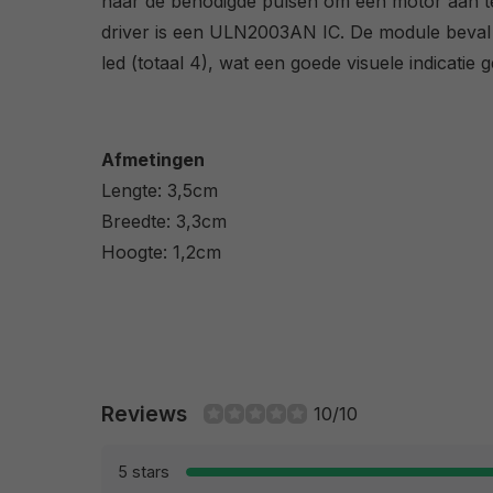
naar de benodigde pulsen om een motor aan te 
driver is een ULN2003AN IC. De module beval
led (totaal 4), wat een goede visuele indicatie g
Afmetingen
Lengte: 3,5cm
Breedte: 3,3cm
Hoogte: 1,2cm
Reviews
10/10
5 stars