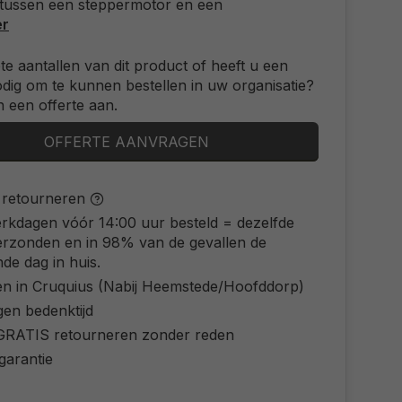
 tussen een steppermotor en een
er
ote aantallen van dit product of heeft u een
odig om te kunnen bestellen in uw organisatie?
 een offerte aan.
OFFERTE AANVRAGEN
s retourneren
rkdagen vóór 14:00 uur besteld = dezelfde
erzonden en in 98% van de gevallen de
de dag in huis.
en in Cruquius (Nabij Heemstede/Hoofddorp)
gen bedenktijd
d GRATIS retourneren zonder reden
 garantie