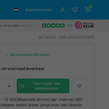
0
Klantenservice
9.5
g verzonden en in 98% van de gevallen de volgende dag in huis.
Art: AA089
EAN: 4149669283976
Op voorraad (44 stuks)
t uit voorraad leverbaar
Toevoegen aan
+
winkelwagen
5 - 12 VDCMaximale stroom per channel: 500
tepper motor driver zorgt voor een directe