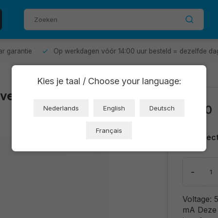
aar garantie
Op werkdagen vóór 14:00 uur besteld = dezelfde da
Kies je taal / Choose your language:
ver Board groen
€1,60
Nederlands
English
Deutsch
Français
Direc
-
Voltage: 
mA Deze s