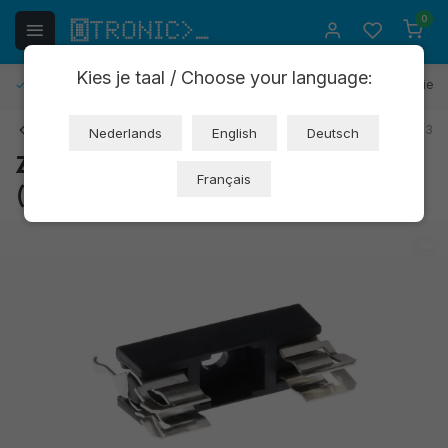
0
Kies je taal / Choose your language:
Gratis retourneren
30 dagen bedenktijd
1 jaar garantie
Terug
Art: XS086
EAN: 8721244301303
Nederlands
English
Deutsch
Zekeringhouder 20mm 250V
Français
(OT6471)