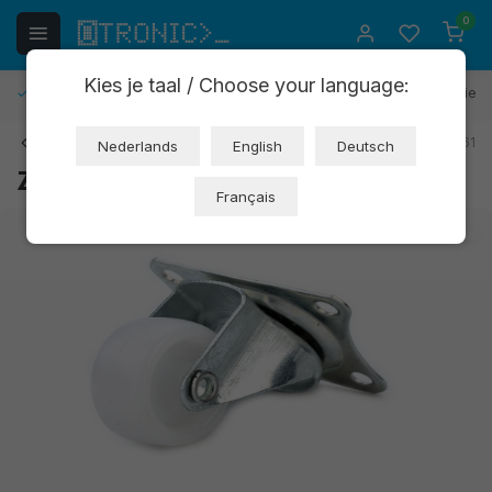
0
Kies je taal / Choose your language:
Gratis retourneren
30 dagen bedenktijd
1 jaar garantie
Terug
Art: ND021
EAN: 8720618827661
Nederlands
English
Deutsch
Zwenkwiel voor robot (OT3699)
Français