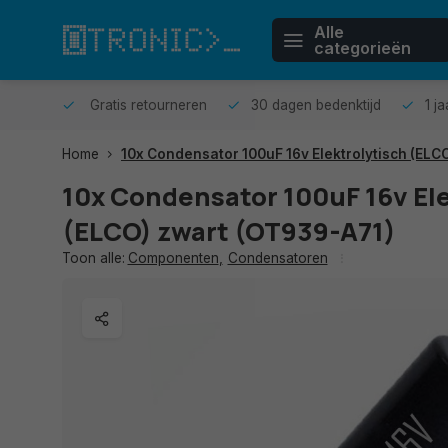
Alle
categorieën
n huis.
Gratis retourneren
30 dagen bedenktijd
1 j
Home
10x Condensator 100uF 16v Elektrolytisch (ELC
10x Condensator 100uF 16v El
(ELCO) zwart (OT939-A71)
Toon alle:
Componenten
,
Condensatoren