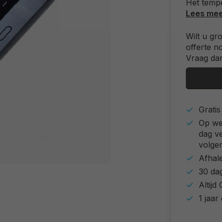
Het tempe
Lees me
Wilt u gr
offerte n
Vraag dan
Grati
Op we
dag v
volgen
Afhal
30 da
Altij
1 jaar