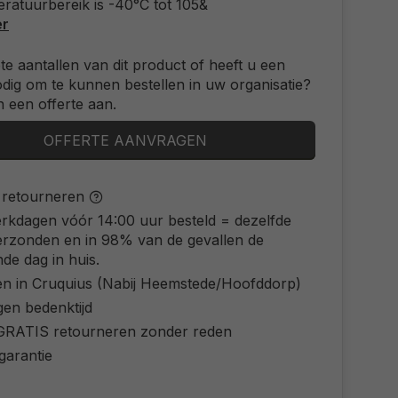
ratuurbereik is -40°C tot 105&
er
ote aantallen van dit product of heeft u een
odig om te kunnen bestellen in uw organisatie?
 een offerte aan.
OFFERTE AANVRAGEN
s retourneren
rkdagen vóór 14:00 uur besteld = dezelfde
erzonden en in 98% van de gevallen de
de dag in huis.
en in Cruquius (Nabij Heemstede/Hoofddorp)
gen bedenktijd
d GRATIS retourneren zonder reden
 garantie