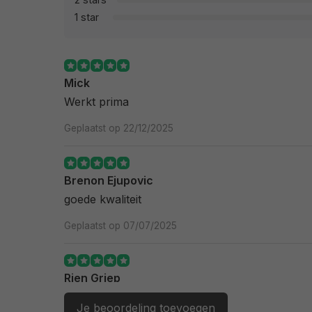
1 star
Mick
Werkt prima
Geplaatst op 22/12/2025
Brenon Ejupovic
goede kwaliteit
Geplaatst op 07/07/2025
Rien Griep
Passen netjes, klinkt goed
Je beoordeling toevoegen