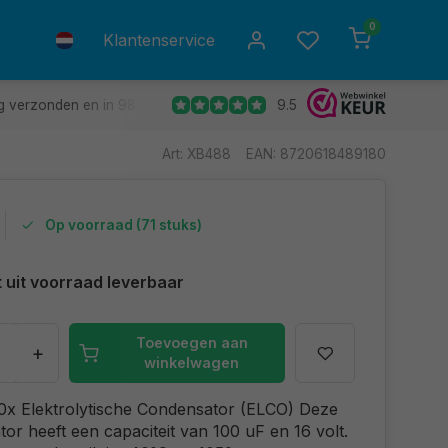
0
Klantenservice
9.5
g verzonden en in 98% van de gevallen de volgende dag in huis.
Art: XB488
EAN: 8720618489180
Op voorraad (71 stuks)
t uit voorraad leverbaar
Toevoegen aan
+
winkelwagen
0x Elektrolytische Condensator (ELCO) Deze
or heeft een capaciteit van 100 uF en 16 volt.