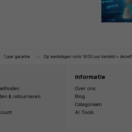
1 jaar garantie
Op werkdagen vóór 14:00 uur besteld = dezelf
Informatie
methoden
Over ons
den & retourneren
Blog
t
Categorieën
count
AI Tools