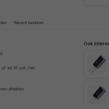
cten
Recent bekeken
Ook interes
O)
 uF en 16 volt. Het
nnen afwijken.