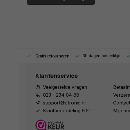
Geplaatst op 26/05/2025
Martin
Precies wat je er van verwacht
Geplaatst op 19/05/2025
ag in huis.
30 dagen bedenktijd
Gratis retourneren
Daan
Het doet precies wat het moet doen.
Klantenservice
Geplaatst op 17/03/2025
Veelgestelde vragen
Betaal
023 - 234 04 88
Verzen
support@otronic.nl
Contac
Werner
Klantbeoordeling 9.5!
Mijn ac
Kondensator ist o.k.
Geplaatst op 12/03/2025