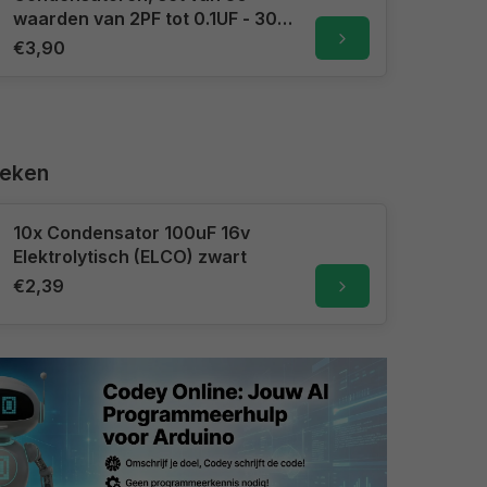
waarden van 2PF tot 0.1UF - 300
stuks,
€3,90
keken
10x Condensator 100uF 16v
Elektrolytisch (ELCO) zwart
€2,39