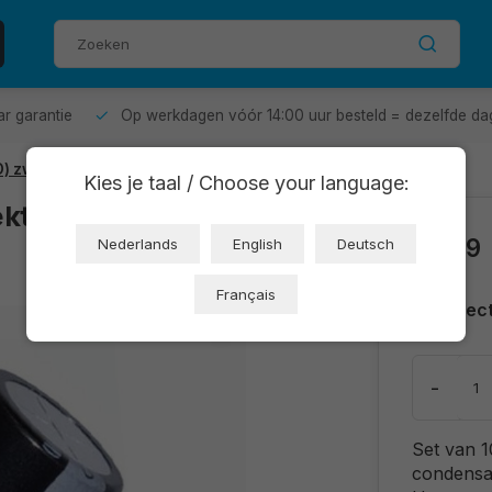
aar garantie
Op werkdagen vóór 14:00 uur besteld = dezelfde da
O) zwart
Kies je taal / Choose your language:
ektrolytisch
€2,39
Nederlands
English
Deutsch
Français
Direc
-
Set van 1
condensat