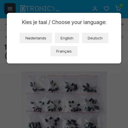
0
Kies je taal / Choose your language:
Gratis retourneren
30 dagen bedenktijd
1 jaar garantie
Terug
Art: AC107
EAN: 8720618489685
Nederlands
English
Deutsch
120-delig condensator assortiment
Français
(OT3588)