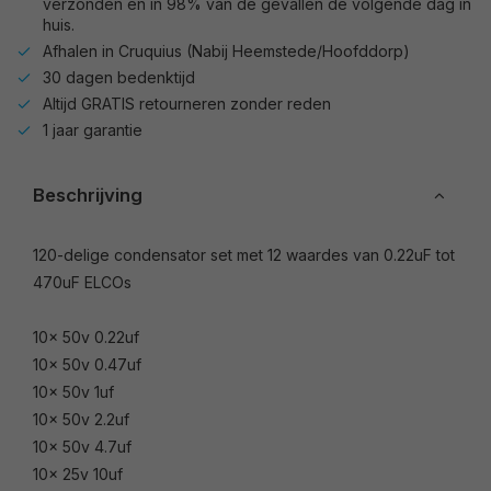
verzonden en in 98% van de gevallen de volgende dag in
huis.
Afhalen in Cruquius (Nabij Heemstede/Hoofddorp)
30 dagen bedenktijd
Altijd GRATIS retourneren zonder reden
1 jaar garantie
Beschrijving
120-delige condensator set met 12 waardes van 0.22uF tot
470uF ELCOs
10x 50v 0.22uf
10x 50v 0.47uf
10x 50v 1uf
10x 50v 2.2uf
10x 50v 4.7uf
10x 25v 10uf