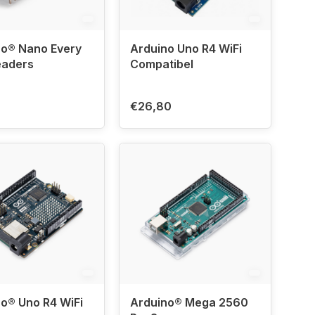
no® Nano Every
Arduino Uno R4 WiFi
eaders
Compatibel
0
€26,80
Arduino® Uno R4 WiFi
Arduino® Mega 2560