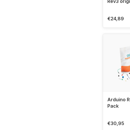
Rev3 orig
€24,89
Arduino 
Pack
€30,95