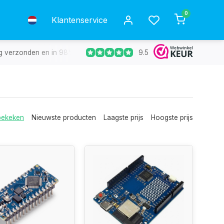
0
Klantenservice
9.5
g verzonden en in 98% van de gevallen de volgende dag in huis.
bekeken
Nieuwste producten
Laagste prijs
Hoogste prijs