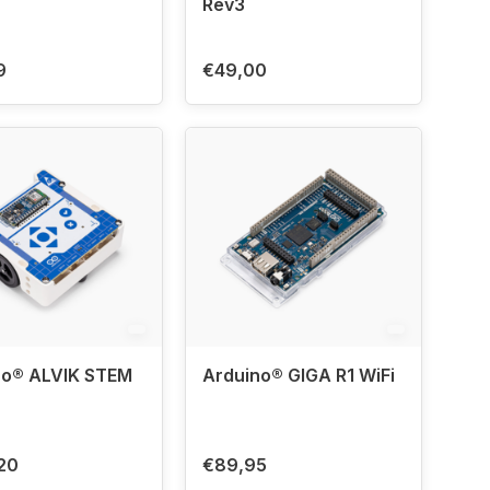
Rev3
9
€49,00
no® ALVIK STEM
Arduino® GIGA R1 WiFi
20
€89,95