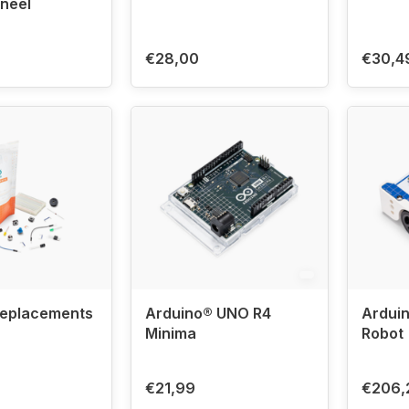
ineel
€28,00
€30,4
Replacements
Arduino® UNO R4
Ardui
Minima
Robot
€21,99
€206,