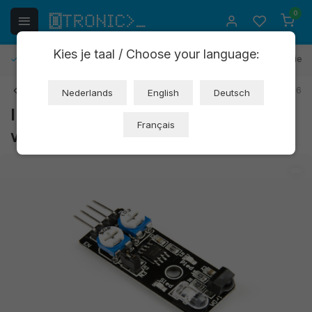
0
Kies je taal / Choose your language:
Gratis retourneren
30 dagen bedenktijd
1 jaar garantie
Terug
Art: AB006
EAN: 4584711157766
Nederlands
English
Deutsch
Infrarood obstakel
Français
vermijdingsmodule (OT724-D92)