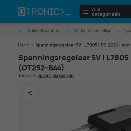
Alle
categorieën
n huis.
Gratis retourneren
30 dagen bedenktijd
1 j
Home
Spanningsregelaar 5V | L7805 | TO-220 | lineai
Spanningsregelaar 5V | L7805 |
(OT252-B44)
Toon alle:
Spanningsregelaars