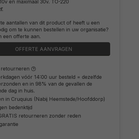
 10v en maximaal 30v. TO-220
er
ote aantallen van dit product of heeft u een
odig om te kunnen bestellen in uw organisatie?
 een offerte aan.
OFFERTE AANVRAGEN
s retourneren
rkdagen vóór 14:00 uur besteld = dezelfde
erzonden en in 98% van de gevallen de
de dag in huis.
en in Cruquius (Nabij Heemstede/Hoofddorp)
gen bedenktijd
d GRATIS retourneren zonder reden
 garantie