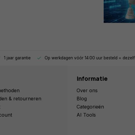
1 jaar garantie
Op werkdagen vóór 14:00 uur besteld = dezelf
Informatie
methoden
Over ons
den & retourneren
Blog
t
Categorieën
count
AI Tools