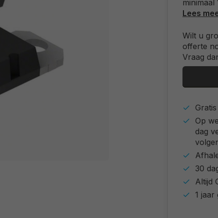
minimaal
Lees me
Wilt u gr
offerte n
Vraag dan
Grati
Op we
dag v
volgen
Afhal
30 da
Altij
1 jaar