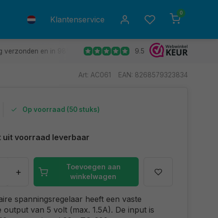
0
Klantenservice
9.5
g verzonden en in 98% van de gevallen de volgende dag in huis.
Art: AC061
EAN: 8268579323834
Op voorraad (50 stuks)
t uit voorraad leverbaar
Toevoegen aan
+
winkelwagen
aire spanningsregelaar heeft een vaste
e output van 5 volt (max. 1.5A). De input is