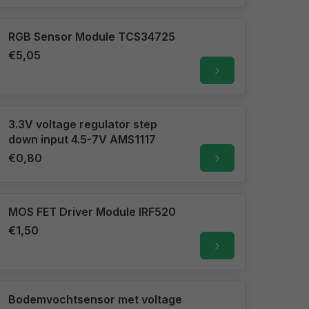
RGB Sensor Module TCS34725
€5,05
3.3V voltage regulator step
down input 4.5-7V AMS1117
€0,80
MOS FET Driver Module IRF520
€1,50
Bodemvochtsensor met voltage