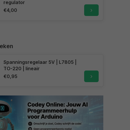
regulator
€4,00
keken
Spanningsregelaar 5V | L7805 |
TO-220 | lineair
€0,95