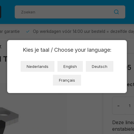
aar garantie
Op werkdagen vóór 14:00 uur besteld = dezelfde da
r
Kies je taal / Choose your language:
 TO-220 | lineair
€0,95
Nederlands
English
Deutsch
Français
Direc
-
Deze line
enstabiel