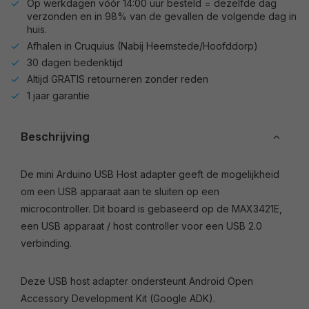
Op werkdagen vóór 14:00 uur besteld = dezelfde dag
verzonden en in 98% van de gevallen de volgende dag in
huis.
Afhalen in Cruquius (Nabij Heemstede/Hoofddorp)
30 dagen bedenktijd
Altijd GRATIS retourneren zonder reden
1 jaar garantie
Beschrijving
De mini Arduino USB Host adapter geeft de mogelijkheid
om een USB apparaat aan te sluiten op een
microcontroller. Dit board is gebaseerd op de MAX3421E,
een USB apparaat / host controller voor een USB 2.0
verbinding.
Deze USB host adapter ondersteunt Android Open
Accessory Development Kit (Google ADK).