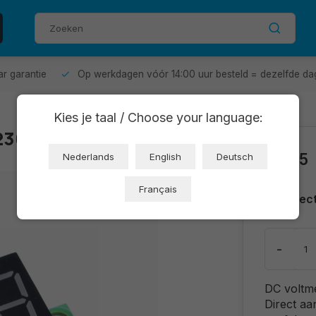
aar garantie
Op werkdagen vóór 14:00 uur besteld = dezelfde da
Kies je taal / Choose your language:
2367-D28)
€2,25
Nederlands
English
Deutsch
Français
Direc
-
DC voltmet
Direct aa