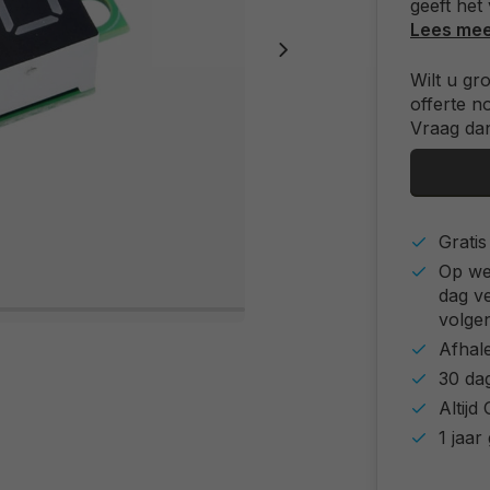
geeft het
Lees me
Wilt u gr
offerte n
Vraag dan
Grati
Op we
dag v
volgen
Afhal
30 da
Altij
1 jaar