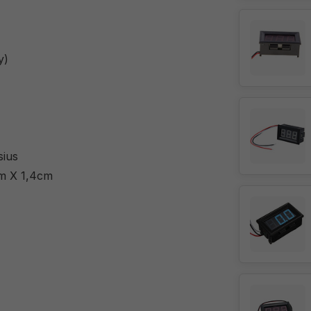
y)
sius
cm X 1,4cm