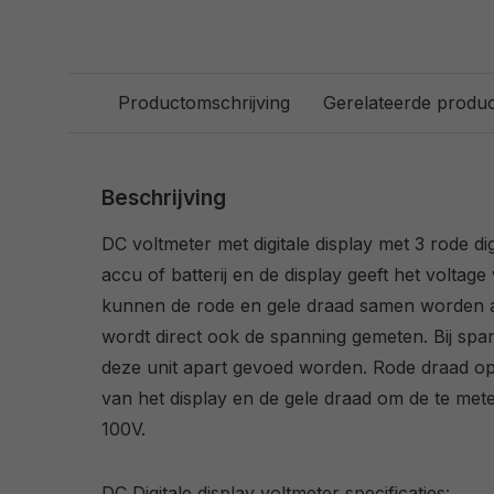
Productomschrijving
Gerelateerde produ
Beschrijving
DC voltmeter met digitale display met 3 rode dig
accu of batterij en de display geeft het voltage
kunnen de rode en gele draad samen worden 
wordt direct ook de spanning gemeten. Bij sp
deze unit apart gevoed worden. Rode draad o
van het display en de gele draad om de te met
100V.
DC Digitale display voltmeter specificaties: