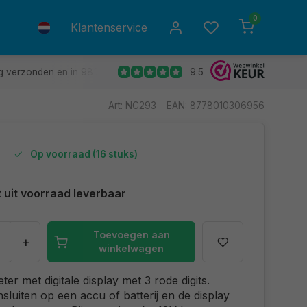
0
Klantenservice
9.5
g verzonden en in 98% van de gevallen de volgende dag in huis.
Art: NC293
EAN: 8778010306956
Op voorraad (16 stuks)
t uit voorraad leverbaar
Toevoegen aan
+
winkelwagen
er met digitale display met 3 rode digits.
nsluiten op een accu of batterij en de display