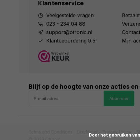
Klantenservice
Veelgestelde vragen
Betaal
023 - 234 04 88
Verzen
support@otronic.nl
Contac
Klantbeoordeling 9.5!
Mijn ac
Blijf op de hoogte van onze acties e
Abonneer
Terms and Conditions
Disclaimer
Privacy Policy
S
      Door het gebruiken van onze website, ga je akkoord met het gebruik van cookies om onze website te verbeteren.

© 2023 Otronic