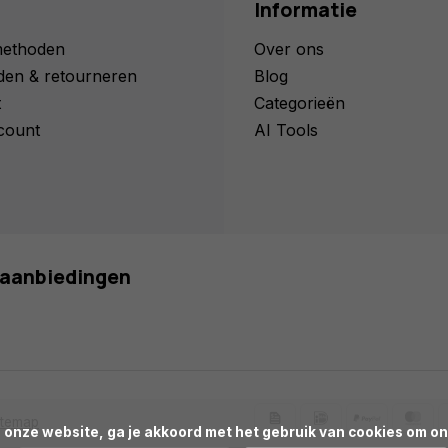
Informatie
methoden
Over ons
den & retourneren
Blog
t
Categorieën
count
AI Tools
n aanbiedingen
itemap