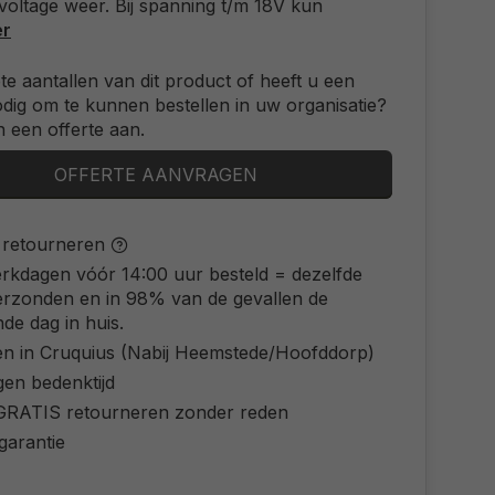
 voltage weer. Bij spanning t/m 18V kun
er
ote aantallen van dit product of heeft u een
odig om te kunnen bestellen in uw organisatie?
 een offerte aan.
OFFERTE AANVRAGEN
s retourneren
rkdagen vóór 14:00 uur besteld = dezelfde
erzonden en in 98% van de gevallen de
de dag in huis.
en in Cruquius (Nabij Heemstede/Hoofddorp)
gen bedenktijd
d GRATIS retourneren zonder reden
 garantie