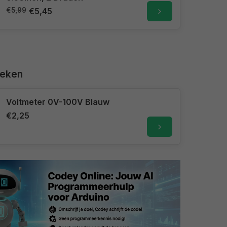
€5,99
€5,45
keken
Voltmeter 0V-100V Blauw
€2,25