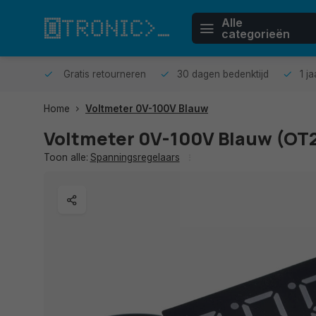
Alle
categorieën
n huis.
Gratis retourneren
30 dagen bedenktijd
1 j
Home
Voltmeter 0V-100V Blauw
Voltmeter 0V-100V Blauw (OT
Toon alle:
Spanningsregelaars